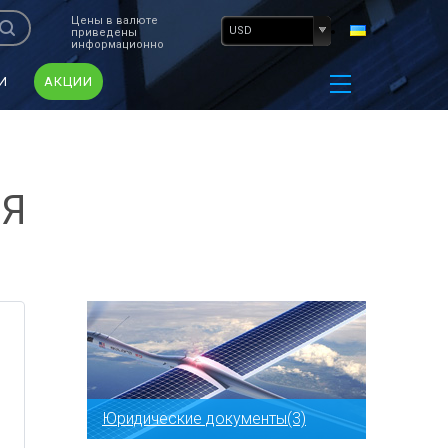
Цены в валюте
USD
приведены
информационно
И
АКЦИИ
ИЯ
Юридические документы(3)