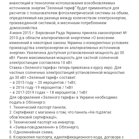
инвестиций в технологии использования возобновляемых
источников энергии.”Зеленый тариф” будет применяться для
расчетов с пользователем фотоэлектрической системы за объем,
определяемый как разница между количеством электроэнергии,
произведенной системой, и месячным потреблением
домохозяйства.
4 июня 2015 г. Верховная Рада Украины приняла законопроект №
2010-д в области альтернативной энергетики «О внесении
изменений в некоторые законы Украины о конкурентных условиях
производства электроэнергии из альтернативных источников
энергии».Увеличена доступная установленная мощность до 30
кВт. Ранее максимальная мощность для частной солнечной
электростанции составляла 10 кВт.
Ставка «Зеленого тарифа» теперь привязана к курсу евро. Для
частных солнечных электростанций установленной мощностью
до 30 кВт «Зеленый тариф» составит:
– в 2015 году – 20 евроцентов / 1кВт,
– в 2016 году -19 евроцентов / 1кВт
– в 2017-2019 годах – 18 евроцентов / 1кВт
Для оформления «Зеленого тарифа» в Украине необходимо
подать в Облэнерго:
1. Технический паспорт панели;
2. Сертификат с магазина о том, что панель «Не пiдлягає
обов’язковій сертифікації»;
3. Технический паспорт на инвертор;
4. «Заява-повідомлення» в Облэнерго;
5. Однолинейная схема;
6. Ксерокопия паспорта, идентификационного кода, договора с