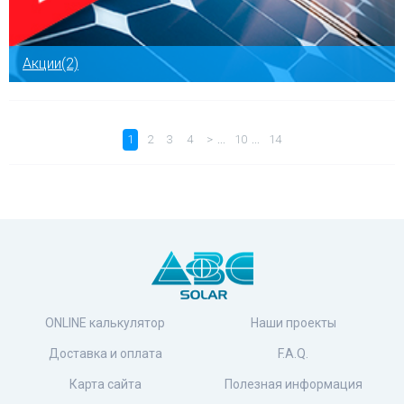
Акции(2)
…
…
1
2
3
4
>
10
14
ONLINE калькулятор
Наши проекты
Доставка и оплата
F.A.Q.
Карта сайта
Полезная информация