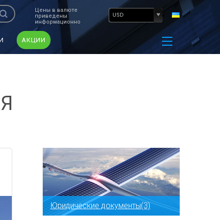
Цены в валюте
USD
приведены
информационно
И
АКЦИИ
ИЯ
Юридические документы(3)