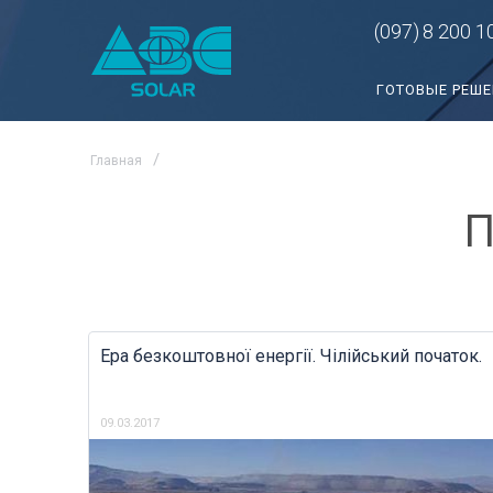
(097)
8 200 1
ГОТОВЫЕ РЕШ
Главная
П
Ера безкоштовної енергії. Чілійський початок.
09.03.2017