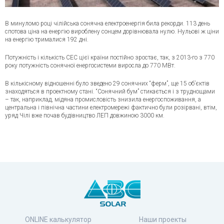
В минуломо році чілійська сонячна електроенергія била рекорди. 113 день
спотова ціна на енергію вироблену сонцем дорівнювала нулю. Нульові ж ціни
на енергію трималися 192 дні.
Потужність і кількість СЕС цієї країни постійно зростає, так, з 2013-го з 770
року потужність сонячної енергосистеми виросла до 770 МВт.
В кількісному відношенні було зведено 29 сонячних “ферм”, ще 15 об’єктів
знаходяться в проектному стані. “Сонячний бум” стикається і з труднощами
– так, наприклад, мідяна промисловість знизила енергоспоживання, а
центральна і північна частини електромережі фактично були розірвані, втім,
уряд Чілі вже почав будівництво ЛЕП довжиною 3000 км.
ONLINE калькулятор
Наши проекты