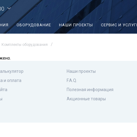
00
ЕНИЯ
ОБОРУДОВАНИЕ
НАШИ ПРОЕКТЫ
СЕРВИС И УСЛУГ
Комплекты оборудования
жено.
калькулятор
Наши проекты
а и оплата
F.A.Q.
айта
Полезная информация
ы
Акционные товары