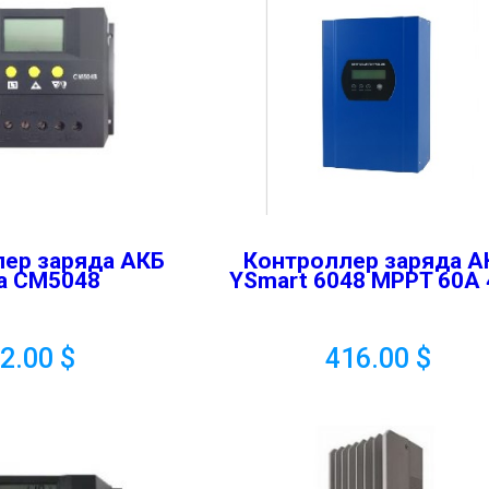
ер заряда АКБ
Контроллер заряда А
a CM5048
YSmart 6048 MPPT 60A
82.00
$
416.00
$