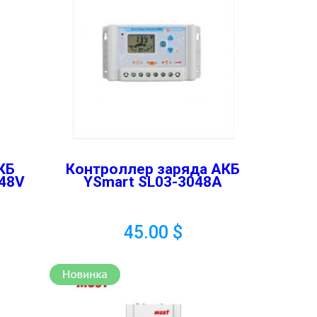
КБ
Контроллер заряда АКБ
 48V
YSmart SL03-3048A
45.00
$