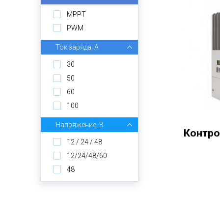
MPPT
PWM
Ток заряда, А
30
50
60
100
Напряжение, В
Контр
12 / 24 / 48
12/24/48/60
48