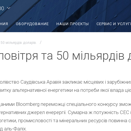
00
ЕНИЯ
ОБОРУДОВАНИЕ
НАШИ ПРОЕКТЫ
СЕРВИС И УСЛУГ
 50 мільярдів доларів.
повітря та 50 мільярдів 
олівство Саудівська Аравія закликає місцевих і зарубіжних
витку альтернативної енергетики на потреби якої влада ціє
даними Bloomberg переможці спеціального конкурсу змож
тернативних джерел енерергії. Сумарна ж потужність СЕС і
ргетики, промисловості та мінеральних ресурсів повинна с
д аль-Фаліх.