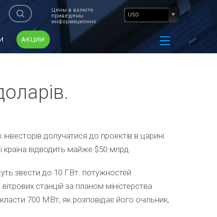
Цены в валюте
USD
приведены
информационно
И
АКЦИИ
доларів.
 інвесторів долучатися до проектів в царині
ї країна відводить майже $50 млрд.
уть звести до 10 ГВт. потужностей
 вітрових станцій за планом міністерства
класти 700 МВт, як розповідає його очільник,