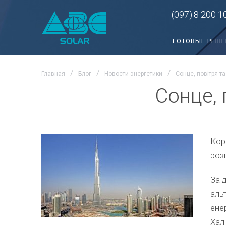
(097)
8 200 1
ГОТОВЫЕ РЕШ
Главная
Блог
Новости энергетики
Сонце, повітря та
Сонце, 
Кор
роз
За 
аль
ене
Халі