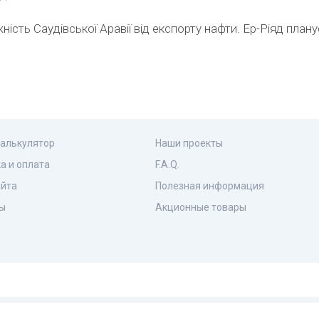
ість Саудівської Аравії від експорту нафти. Ер-Ріяд плану
калькулятор
Наши проекты
а и оплата
F.A.Q.
айта
Полезная информация
ы
Акционные товары