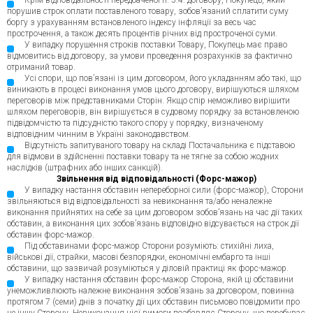
Крім відповідальності передбаченої п. 5.4. договору, Покупець, який
порушив строк оплати поставленого товару, зобов’язаний сплатити суму
боргу з урахуванням встановленого індексу інфляції за весь час
прострочення, а також десять процентів річних від простроченої суми.
У випадку порушення строків поставки Товару, Покупець має право
відмовитись від договору, за умови проведення розрахунків за фактично
отриманий товар.
Усі спори, що пов’язані із цим договором, його укладанням або такі, що
виникають в процесі виконання умов цього договору, вирішуються шляхом
переговорів між представниками Сторін. Якщо спір неможливо вирішити
шляхом переговорів, він вирішується в судовому порядку за встановленою
підвідомчістю та підсудністю такого спору у порядку, визначеному
відповідним чинним в Україні законодавством.
Відсутність запитуваного товару на складі Постачальника є підставою
для відмови в здійсненні поставки товару та не тягне за собою жодних
наслідків (штрафних або інших санкцій).
Звільнення від відповідальності (Форс-мажор)
У випадку настання обставин непереборної сили (форс-мажор), Сторони
звільняються від відповідальності за невиконання та/або неналежне
виконання прийнятих на себе за цим договором зобов’язань на час дії таких
обставин, а виконання цих зобов’язань відповідно відсувається на строк дії
обставин форс-мажор.
Під обставинами форс-мажор Сторони розуміють: стихійні лиха,
військові дії, страйки, масові безпорядки, економічні ембарго та інші
обставини, що зазвичай розуміються у діловій практиці як форс-мажор.
У випадку настання обставин форс-мажор Сторона, якій ці обставини
унеможливлюють належне виконання зобов’язань за договором, повинна
протягом 7 (семи) днів з початку дії цих обставин письмово повідомити про