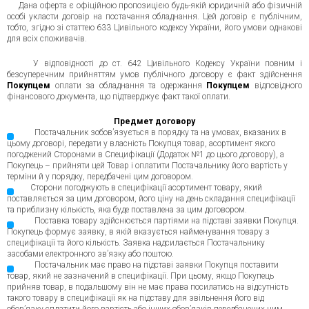
Дана оферта є офіційною пропозицією будь-якій юридичній або фізичній
особі укласти договір на постачання обладнання. Цей договір є публічним,
тобто, згідно зі статтею 633 Цивільного кодексу України, його умови однакові
для всіх споживачів.
У відповідності до ст. 642 Цивільного Кодексу України повним і
безсуперечним прийняттям умов публічного договору є факт здійснення
Покупцем
оплати за обладнання та одержання
Покупцем
відповідного
фінансового документа, що підтверджує факт такої оплати.
Предмет договору
Постачальник зобов’язується в порядку та на умовах, вказаних в
цьому договорі, передати у власність Покупця товар, асортимент якого
погоджений Сторонами в Специфікації (Додаток №1 до цього договору), а
Покупець – прийняти цей Товар і оплатити Постачальнику його вартість у
терміни й у порядку, передбачені цим договором.
Сторони погоджують в специфікації асортимент товару, який
поставляється за цим договором, його ціну на день складання специфікації
та приблизну кількість, яка буде поставлена за цим договором.
Поставка товару здійснюється партіями на підставі заявки Покупця.
Покупець формує заявку, в якій вказується найменування товару з
специфікації та його кількість. Заявка надсилається Постачальнику
засобами електронного зв’язку або поштою.
Постачальник має право на підставі заявки Покупця поставити
товар, який не зазначений в специфікації. При цьому, якщо Покупець
прийняв товар, в подальшому він не має права посилатись на відсутність
такого товару в специфікації як на підставу для звільнення його від