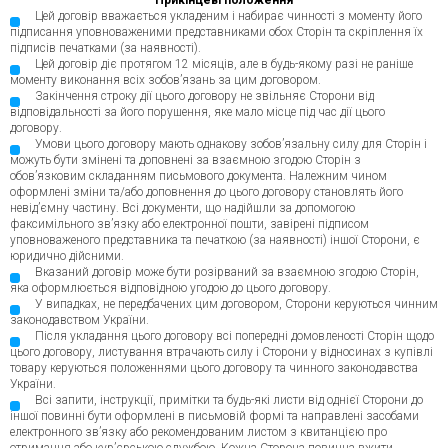
Прикінцеві положення
Цей договір вважається укладеним і набирає чинності з моменту його
підписання уповноваженими представниками обох Сторін та скріплення їх
підписів печатками (за наявності).
Цей договір діє протягом 12 місяців, але в будь-якому разі не раніше
моменту виконання всіх зобов’язань за цим договором.
Закінчення строку дії цього договору не звільняє Сторони від
відповідальності за його порушення, яке мало місце під час дії цього
договору.
Умови цього договору мають однакову зобов’язальну силу для Сторін і
можуть бути змінені та доповнені за взаємною згодою Сторін з
обов’язковим складанням письмового документа. Належним чином
оформлені зміни та/або доповнення до цього договору становлять його
невід’ємну частину. Всі документи, що надійшли за допомогою
факсимільного зв’язку або електронної пошти, завірені підписом
уповноваженого представника та печаткою (за наявності) іншої Сторони, є
юридично дійсними.
Вказаний договір може бути розірваний за взаємною згодою Сторін,
яка оформлюється відповідною угодою до цього договору.
У випадках, не передбачених цим договором, Сторони керуються чинним
законодавством України.
Після укладання цього договору всі попередні домовленості Сторін щодо
цього договору, листування втрачають силу і Сторони у відносинах з купівлі
товару керуються положеннями цього договору та чинного законодавства
України.
Всі запити, інструкції, примітки та будь-які листи від однієї Сторони до
іншої повинні бути оформлені в письмовій формі та направлені засобами
електронного зв’язку або рекомендованим листом з квитанцією про