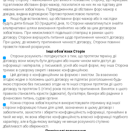
це іншу Сторону. Невиконання цієї вимоги позбавляє Сторону, що перебуває
під впливом обставин форс-мажор, посилатися на них як на підставу для
невиконання зобов’язань. Підтвердженням дії обставин форс-мажор є
довідка, видана відповідною Торгово-промисловою палатою.
Якщо буде встановлено, що обставини форс-мажор або їх наслідки
будуть діяти більше 30 (тридцяти) днів, то Сторони намагатимуться знайти
альтернативні шляхи виконання прийнятих на себе за цим договором
зобов’язань. При неможливості подальшої співпраці в рамках цього
договору Сторони вирішують питання щодо припинення чинності договору.
При цьому, до моменту припинення чинності договору, Сторони повинні
провести повний розрахунок.
Інші обов’язки Сторін
Сторони розуміють і погоджується з тим, що протягом терміну дії
договору вони можуть бути допущені або іншим чином мати доступ до
інформації і матеріалів, у письмовій, усній або іншій формі, яку інша Сторона
тримає в суворому секреті і вважає конфіденційною.
Цей договір є конфіденційним за формою і змістом. За взаємною
згодою жодне з положень цього договору не підлягає розголошенню будь-
якою стороною без письмової згоди на те іншої сторони протягом дії цього
договору та протягом 5 (п’яти) років після його припинення. Виняток з цього
правила становлять юристи (адвокати), бухгалтери, банкіри або радники з
фінансових питань, судові органи.
Кожна сторона зобов’язуються використовувати отриману від іншої
сторони інформацію тільки для цілей, зазначених в цьому договорі і
забезпечити, захистити і зберегти конфіденційність інформації, принаймні в
такій же мірі, як вона зберігає конфіденційність власної інформації подібного
характеру, але в будь-якому випадку не менше розумного ступеню
дбайливості або обережності.