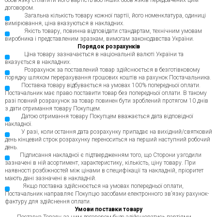
обов’язку сплатити його вартість або інших обов’язків передбачених цим
договором.
Загальна кількість товару кожної партії, його номенклатура, одиниці
вимірювання, ціна вказуються в накладних.
Якість товару, повинна відповідати стандартам, технічним умовам
виробника і представленим зразкам, вимогам законодавства України.
Порядок розрахунків
Ціна товару зазначається в національній валюті України та
вказується в накладних.
Розрахунок за поставлений товар здійснюється в безготівковому
порядку шляхом перерахування грошових коштів на рахунок Постачальника.
Поставка товару відбувається на умовах 100% попередньої оплати.
Постачальник має право поставити товар без попередньої оплати. В такому
разі повний розрахунок за товар повинен бути зроблений протягом 10 днів
з дати отримання товару Покупцем.
Датою отримання товару Покупцем вважається дата відповідної
накладної.
У разі, коли остання дата розрахунку припадає на вихідний/святковий
день кінцевий строк розрахунку переноситься на перший наступний робочий
день.
Підписання накладної є підтвердженням того, що Сторони узгодили
зазначені в ній асортимент, характеристику, кількість, ціну товару. При
наявності розбіжностей між цінами в специфікації та накладній, пріоритет
мають дані зазначені в накладній.
Якщо поставка здійснюється на умовах попередньої оплати,
Постачальник направляє Покупцю засобами електронного зв’язку рахунок-
фактуру для здійснення оплати.
Умови поставки товару