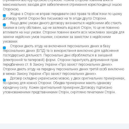
отримання або кур’єрською службою. Кожна Сторона повинна вжити
максимальних заходів для забезпечення отримання кореспонденції іншою
Стороною.
Жодна з Сторін не вправі передавати свої права та обов’язки по цьому
договору третій Стороні без письмової на те згоди другої Сторони.
Якщо деякі умови даного договору визнаються недійсними або стають
такими в силу обставин, що не залежать від волі Сторін, то це не повинно
впливати на інші умови. Сторони повинні вжити всіх можливих заходів для
заміни недійсних умов іншими, схожими за замістом з недійсними
умовами.
Сторони дають згоду на включення персональних даних в базу
персональних даних (БПД) та їх використання виключно для здійснення
господарської діяльності. Персональні дані обробляються в змішаній
(електронній та паперовій) формі. Сторони гарантують дотримання прав
передбачених ст. 8 Закону України «Про захист персональних даних».
Сторони дають згоду на передачу персональних даних третій особі виключно
в межах Закону України «Про захист персональних даних».
Договір складено українською мовою, у двох оригінальних примірниках,
по одному для кожної Сторони. Обидва примірники мають однакову
юридичну силу. Кожен оригінальний примірник Договору підписано
уповноваженими представниками Сторін, скріплено печатками Сторін.