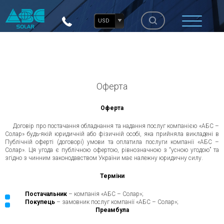
USD
Оферта
Оферта
Договір про постачання обладнання та надання послуг компанією «АБС –
Солар» будь-якій юридичній або фізичній особі, яка прийняла викладені в
Публічній оферті (договорі) умови та оплатила послуги компанії «АБС –
Солар». Ця угода є публічною офертою, рівнозначною з “усною угодою” та
згідно з чинним законодавством України має належну юридичну силу.
Терміни
Постачальник
– компанія «АБС – Солар»;
Покупець
– замовник послуг компанії «АБС – Солар»;
Преамбула