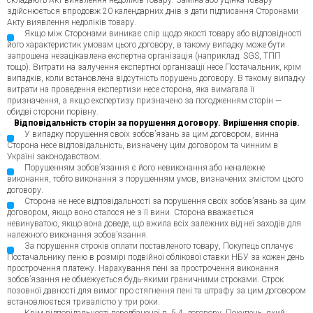
складають Акт виявлення недоліків товару. Заміна або уцінка товару
здійснюється впродовж 20 календарних днів з дати підписання Сторонами
Акту виявлення недоліків товару.
Якщо між Сторонами виникає спір щодо якості товару або відповідності
його характеристик умовам цього договору, в такому випадку може бути
запрошена незацікавлена експертна організація (наприклад: SGS, ТПП
тощо). Витрати на залучення експертної організації несе Постачальник, крім
випадків, коли встановлена відсутність порушень договору. В такому випадку
витрати на проведення експертизи несе сторона, яка вимагала її
призначення, а якщо експертизу призначено за погодженням сторін —
обидві сторони порівну.
Відповідальність сторін за порушення договору. Вирішення спорів.
У випадку порушення своїх зобов’язань за цим договором, винна
Сторона несе відповідальність, визначену цим договором та чинним в
Україні законодавством.
Порушенням зобов’язання є його невиконання або неналежне
виконання, тобто виконання з порушенням умов, визначених змістом цього
договору.
Сторона не несе відповідальності за порушення своїх зобов’язань за цим
договором, якщо воно сталося не з її вини. Сторона вважається
невинуватою, якщо вона доведе, що вжила всіх залежних від неї заходів для
належного виконання зобов’язання.
За порушення строків оплати поставленого товару, Покупець сплачує
Постачальнику пеню в розмірі подвійної облікової ставки НБУ за кожен день
прострочення платежу. Нарахування пені за прострочення виконання
зобов’язання не обмежується будь-якими граничними строками. Строк
позовної давності для вимог про стягнення пені та штрафу за цим договором
встановлюється тривалістю у три роки.