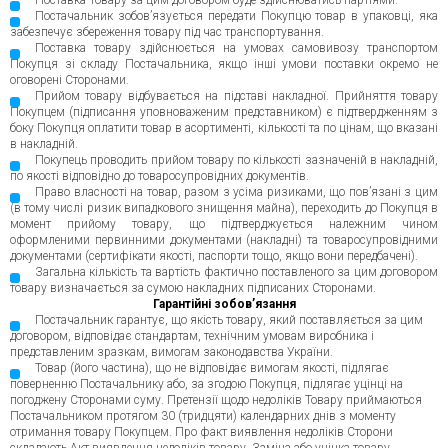
Поставка Товару за цим договором буде здійснюватись партіями.
Постачальник зобов’язується передати Покупцю товар в упаковці, яка
забезпечує збереження товару під час транспортування.
Поставка товару здійснюється на умовах самовивозу транспортом
Покупця зі складу Постачальника, якщо інші умови поставки окремо не
оговорені Сторонами.
Прийом товару відбувається на підставі накладної. Прийняття товару
Покупцем (підписання уповноваженим представником) є підтвердженням з
боку Покупця оплатити товар в асортименті, кількості та по цінам, що вказані
в накладній.
Покупець проводить прийом товару по кількості зазначеній в накладній,
по якості відповідно до товаросупровідних документів.
Право власності на товар, разом з усіма ризиками, що пов’язані з цим
(в тому числі ризик випадкового знищення майна), переходить до Покупця в
момент прийому товару, що підтверджується належним чином
оформленими первинними документами (накладні) та товаросупровідними
документами (сертифікати якості, паспорти тощо, якщо вони передбачені).
Загальна кількість та вартість фактично поставленого за цим договором
товару визначається за сумою накладних підписаних Сторонами.
Гарантійні зобов’язання
Постачальник гарантує, що якість товару, який поставляється за цим
договором, відповідає стандартам, технічним умовам виробника і
представленим зразкам, вимогам законодавства України.
Товар (його частина), що не відповідає вимогам якості, підлягає
поверненню Постачальнику або, за згодою Покупця, підлягає уцінці на
погоджену Сторонами суму. Претензії щодо недоліків Товару приймаються
Постачальником протягом 30 (тридцяти) календарних днів з моменту
отримання товару Покупцем. Про факт виявлення недоліків Сторони