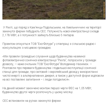
У Рихті, що поряд з Кам’янць-Подольським, на Хмельниччині на території
закинутої ферми побудують СЕС. Потужність нової електростанції складе
2,178 МВт, а її потужності займуть близько 5 гектарів.
Проектом опікується ТОВ “Еко-Фотуре” у співпраці з сільською радою і
консультаціях з місцевою громадою.
«Ми провели громадські слухання щодо будівництва наземної
фотоелектричної сонячної електростанції “Рихта”, попросили у громади
дозволу, — каже очільник ТОВ “Еко-Фотуре” Володимир Назимок. —
Розповіли про переваги будівництва і подальшої експлуатації сонячної
станції для громади, про світовий і європейський досвід у використанні
чистої енергії з альтернативних джерел, а також у доступній формі відповіли
на всі поставлені запитання – і люди погодилися».
На даний момент закінчено монтаж першої черги ФЕС на 1,05 МВт,
будівництво другої черги розпочнуть у цьому міісяці.
СЕС встановили на руїнах закинутої ферми.