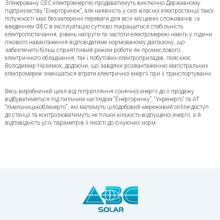
Згенеровану СЕС електроенергію продаватимуть виключно Державному
підприємству “Енергоринок”, але наявність у селі власної електростанції такої
потужності має беззаперечні переваги для всіх місцевих споживачів: із
введенням ФЕС в експлуатацію суттєво покращиться стабільність
електропостачання, рівень напруги та частоти електромережі навіть у години
пікового навантаження відповідатиме нормованому діапазону, що
забезпечить більш сприятливий режим роботи як промислового
електричного обладнання, так і побутових електроприладів, пояснює
Володимир Назимок, додоючи, що завдяки розвантаженню магістральних
електромереж зменшаться втрати електричної енергії при її транспортуванні.
Весь виробничий цикл від потрапляння сонячної енергії до її продажу
відбуватиметься під пильним наглядом “Енергоринку”, “Укренерго” та АТ
“Хмельницькобленерго”, які матимуть цілодобовий мереживий online-доступ
до станції та контролюватимуть не тільки кількість відпущеної енергії, а й
відповідність усіх параметрів її якості до існуючих норм.