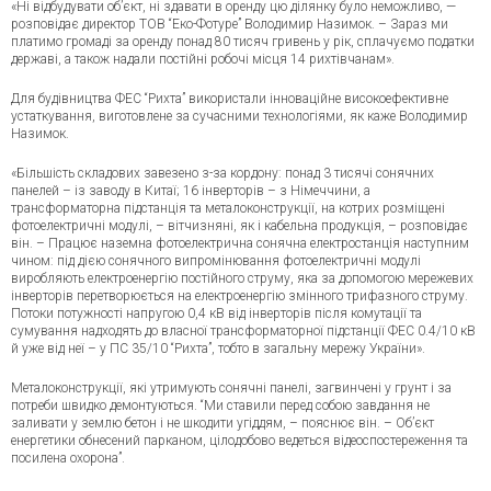
«Ні відбудувати об’єкт, ні здавати в оренду цю ділянку було неможливо, —
розповідає директор ТОВ “Еко-Фотуре” Володимир Назимок. – Зараз ми
платимо громаді за оренду понад 80 тисяч гривень у рік, сплачуємо податки
державі, а також надали постійні робочі місця 14 рихтівчанам».
Для будівництва ФЕС “Рихта” використали інноваційне високоефективне
устаткування, виготовлене за сучасними технологіями, як каже Володимир
Назимок.
«Більшість складових завезено з-за кордону: понад 3 тисячі сонячних
панелей – із заводу в Китаї; 16 інверторів – з Німеччини, а
трансформаторна підстанція та металоконструкції, на котрих розміщені
фотоелектричні модулі, – вітчизняні, як і кабельна продукція, – розповідає
він. – Працює наземна фотоелектрична сонячна електростанція наступним
чином: під дією сонячного випромінювання фотоелектричні модулі
виробляють електроенергію постійного струму, яка за допомогою мережевих
інверторів перетворюється на електроенергію змінного трифазного струму.
Потоки потужності напругою 0,4 кВ від інверторів після комутації та
сумування надходять до власної трансформаторної підстанції ФЕС 0.4/10 кВ
й уже від неї – у ПС 35/10 “Рихта”, тобто в загальну мережу України».
Металоконструкції, які утримують сонячні панелі, загвинчені у грунт і за
потреби швидко демонтуються. “Ми ставили перед собою завдання не
заливати у землю бетон і не шкодити угіддям, – пояснює він. – Об’єкт
енергетики обнесений парканом, цілодобово ведеться відеоспостереження та
посилена охорона”.