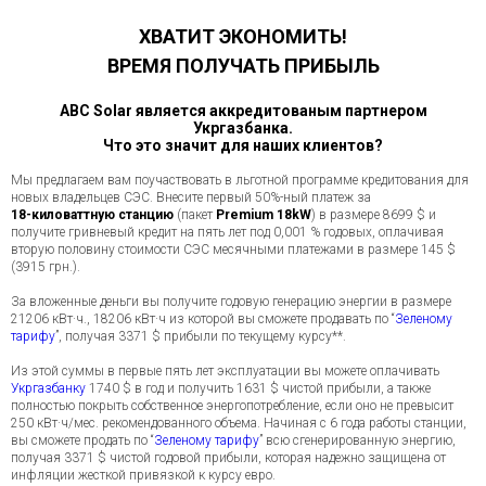
ХВАТИТ ЭКОНОМИТЬ!
ВРЕМЯ ПОЛУЧАТЬ ПРИБЫЛЬ
ABC Solar является аккредитованым партнером
Укргазбанка.
Что это значит для наших клиентов?
Мы предлагаем вам поучаствовать в льготной программе кредитования для
новых владельцев СЭС. Внесите первый 50%-ный платеж за
18-киловаттную станцию
(пакет
Premium 18kW
) в размере 8699 $ и
получите гривневый кредит на пять лет под 0,001 % годовых, оплачивая
вторую половину стоимости СЭС месячными платежами в размере 145 $
(3915 грн.).
За вложенные деньги вы получите годовую генерацию энергии в размере
21206 кВт·ч., 18206 кВт·ч из которой вы сможете продавать по “
Зеленому
тарифу
”, получая 3371 $ прибыли по текущему курсу**.
Из этой суммы в первые пять лет эксплуатации вы можете оплачивать
Укргазбанку
1740 $ в год и получить 1631 $ чистой прибыли, а также
полностью покрыть собственное энергопотребление, если оно не превысит
250 кВт·ч/мес. рекомендованного объема. Начиная с 6 года работы станции,
вы сможете продать по “
Зеленому тарифу
” всю сгенерированную энергию,
получая 3371 $ чистой годовой прибыли, которая надежно защищена от
инфляции жесткой привязкой к курсу евро.