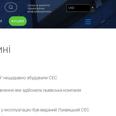
Цены в валюте
USD
приведены
информационно
И
АКЦИИ
ині
хи” нещодавно збудували СЕС.
влення яке здійснила львівська компанія
у у експлуатацію був виданий Луквицькій СЕС