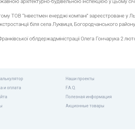
жавною архітектурно-будівельною інспекцією у цьому січн
 тому ТОВ “Інвестмен енерджі компані” зареєстроване у Ль
кстростанції біля села Луквиця, Богородчанського району
ранківської облдержадміністрації Олега Гончарука 2 люто
калькулятор
Наши проекты
а и оплата
F.A.Q.
айта
Полезная информация
ы
Акционные товары