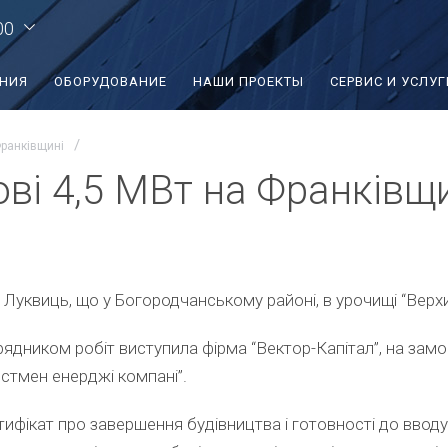
00
ЕНИЯ
ОБОРУДОВАНИЕ
НАШИ ПРОЕКТЫ
СЕРВИС И УСЛУГ
Франківщині
ві 4,5 МВт на Франківщ
я Луквиць, що у Богородчанському районі, в урочищі “Вер
рядником робіт виступила фірма “Вектор-Капітал”, на замо
естмен енерджі компані”.
тифікат про завершення будівництва і готовності до ввод