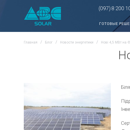
(097)
8 200 1
ГОТОВЫЕ РЕШ
Главная
Блог
Новости энергетики
Нові 4,5 МВт на 
Но
Біл
Під
Інв
Сер