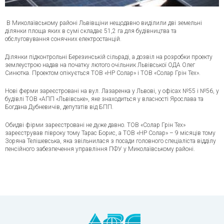
В Миколаївському районі Львівщіни нещодавно виділили дві земельні
ділянки площа яких в сумі складає 51,2 га для будівництва та
обслуговування сонячних електростанцій.
Ділянки підконтрольні Березинській сільраді, а дозвіл на розробки проекту
землеустрою надав на початку лютого очільник Львівської ОДА Олег
Синютка. Проектом опікується ТОВ «НР Солар» і ТОВ «Солар Грін Тех».
Нові ферми зареєстровані на вул. Лазаренка у Львові, у офісах №55 і №56, у
будівлі ТОВ «АПП «Львівське», яке знаходиться у власності Ярослава та
Богдана Дубневичів, депутатів від БПП.
Обидві фірми зареєстровані не дуже давно. ТОВ «Солар Грін Тех»
зареєстрував півроку тому Тарас Борис, а ТОВ «НР Солар» – 9 місяців тому
Зоряна Телішевська, яка звільнилася з посади головного спеціаліста відділу
пенсійного забезпечення управління ПФУ у Миколаївському районі.