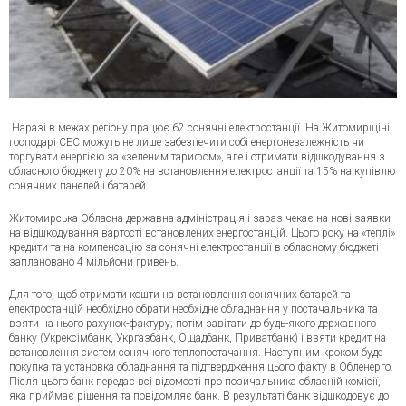
Наразі в межах регіону працює 62 сонячні електростанції. На Житомирщіні
господарі СЕС можуть не лише забезпечити собі енергонезалежність чи
торгувати енергією за «зеленим тарифом», але і отримати відшкодування з
обласного бюджету до 20% на встановлення електростанції та 15% на купівлю
сонячних панелей і батарей.
Житомирська Обласна державна адміністрація і зараз чекає на нові зая
вки
на відшкодування вартості встановлених енергостанцій. Цього року на «теплі»
кредити та на компенсацію за сонячні електростанції в обласному бюджеті
заплановано 4 мільйони гривень.
Для того, щоб отримати кошти на встановлення сонячних батарей та
електростанцій необхідно обрати необхідне обладнання у постачальника та
взяти на нього рахунок-фактуру; потім завітати до будь-якого державного
банку (Укрексімбанк, Укргазбанк, Ощадбанк, Приватбанк) і взяти кредит на
встановлення систем сонячного теплопостачання. Наступним кроком буде
покупка та установка обладнання та підтвердження цього факту в Обленерго.
Після цього банк передає всі відомості про позичальника обласній комісії,
яка приймає рішення та повідомляє банк. В результаті банк відшкодовує до