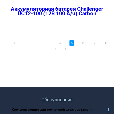
Аккумуляторная батарея Challenger
DC12-100 (12В 100 А/ч) Carbon
<
1
2
3
4
5
6
7
8
9
>
Оборудование
Комплектующие для солнечной электростанции