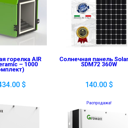
ая горелка AIR
Солнечная панель Sola
Ceramic – 1000
SDM72 360W
омплект)
434.00
$
140.00
$
Распродажа!