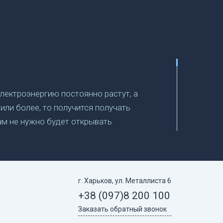
электроэнергию постоянно растут, а
ли более, то получится получать
ам не нужно будет открывать
по «зеленому» тарифу.
г. Харьков, ул. Металлиста 6
адача – вырабатывать
+38 (097)
8 200 100
и бывают моно и
Заказать обратный звонок
о 22%) из-за того, что солнечное