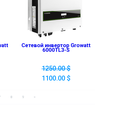
att
Сетевой инвертор Growatt
6000TL3-S
1250.00
$
1100.00
$
7
8
9
>