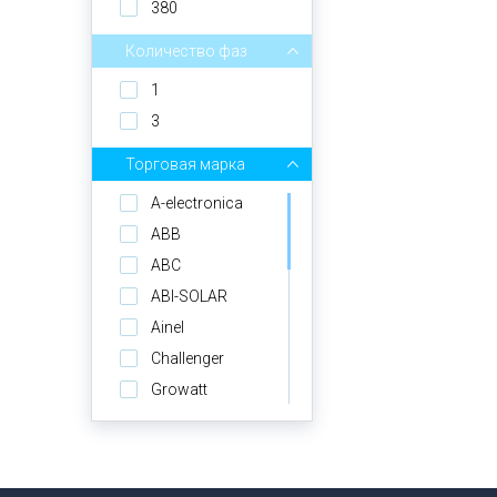
380
Количество фаз
1
3
Торговая марка
A-electronica
ABB
ABC
ABI-SOLAR
Ainel
Challenger
Growatt
GS Solar
Kijo
Könner & Söhnen