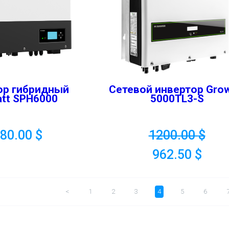
ор гибридный
Сетевой инвертор Grow
tt SPH6000
5000TL3-S
880.00
$
1200.00
$
962.50
$
<
1
2
3
4
5
6