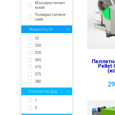
Schneider
Монокристаллич
SIAP
еский
SinoSola
Поликристалличе
ский
Solarday
Мощность, Вт
50
250
320
360
Пеллетн
Pellet
370
(к
375
380
2
Количество фаз
1
3