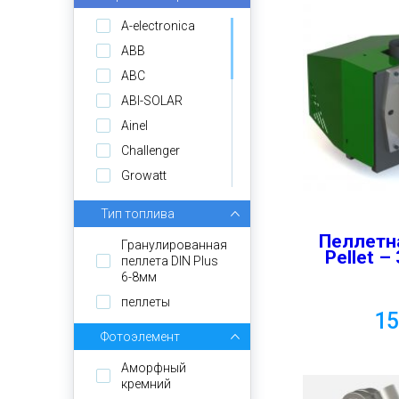
A-electronica
ABB
ABC
ABI-SOLAR
Ainel
Challenger
Growatt
GS Solar
Тип топлива
Kijo
Пеллетн
Гранулированная
Könner & Söhnen
Pellet –
пеллета DIN Plus
Longi Solar
6-8мм
Luxeon
пеллеты
1
MUST
Фотоэлемент
OSDA Solar
Аморфный
Powerone
кремний