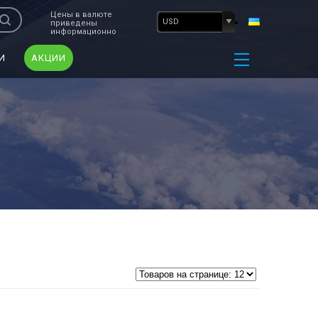
Цены в валюте
USD
приведены
информационно
И
АКЦИИ