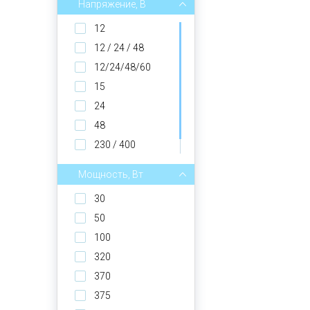
100
Напряжение, В
300
12
1000
12 / 24 / 48
12/24/48/60
15
24
48
230 / 400
1000 / 1500
Мощность, Вт
30
50
100
320
370
375