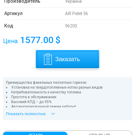
Производитель
Украина
Артикул
AIR Pellet 36
Код
96200
1577.00
$
Цена:
Заказать
Приемущества факельных пеллетных горелок:
Установка на твердотопливные котлы разных видов
Нетребовательность к качеству топлива
Простота в обслуживании
Высокий КПД – до 95%
Автоматизированный режим работы*
Удаленный мониторинг и управление по сети Wi-Fi*
Показать полностью
*Для упрощения и максимально эффективного управления
твердотопливными котлами с пеллетными горелками используйте
контроллеры AIR, которые полностью автоматизируют работу
оборудования.