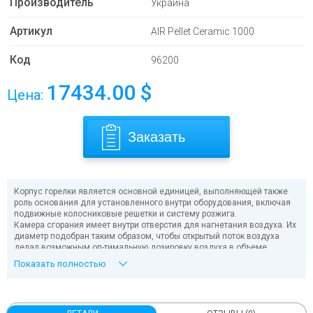
Производитель
Украина
Артикул
AIR Pellet Ceramic 1000
Код
96200
17434.00
$
Цена:
Заказать
Корпус горелки является основной единицей, выполняющей также
роль основания для установленного внутри оборудования, включая
подвижные колосниковые решетки и систему розжига.
Камера сгорания имеет внутри отверстия для нагнетания воздуха. Их
диаметр подобран таким образом, чтобы открытый поток воздуха
делал возможным оп-тимальную дозировку воздуха в объеме,
необходимом к оптимальному сжиганию пеллет. Первичный воздух
Показать полностью
поступает через нагнетающие отверстия, расположенные в
подвижных элементах решетки.
Приемущества факельных пеллетных горелок:
Установка на твердотопливные котлы разных видов