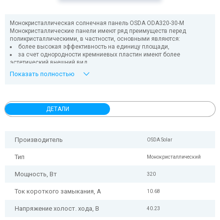
Монокристаллическая солнечная панель OSDA ODA320-30-M
Монокристаллические панели имеют ряд преимуществ перед
поликристаллическими, в частности, основными являются:
более высокая эффективность на единицу площади,
за счет однородности кремниевых пластин имеют более
эстетический внешний вид
более долгий срок службы.
Показать полностью
В целом, монокристаллические солнечные панели лучше подойдут в
тех случаях, когда целью строительства солнечной электростанции
является получение наибольшей выработки при наименьшей
(ограниченной) площади.
ДЕТАЛИ
Производитель
OSDA Solar
Тип
Монокристаллический
Мощность, Вт
320
Ток короткого замыкания, А
10.68
Напряжение холост. хода, В
40.23