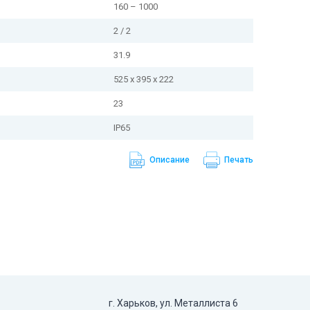
160 – 1000
ям до +50% от номинальной мощности
2 / 2
а работы инвертора (через WiFi);
31.9
тка электроэнергии во внешнюю сеть
525 x 395 x 222
23
IP65
Описание
Печать
г. Харьков, ул. Металлиста 6