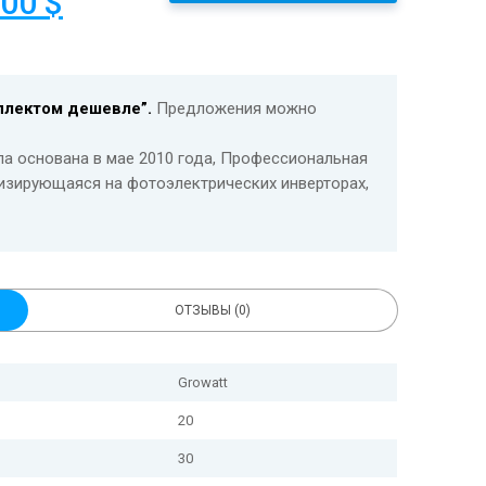
.00
$
плектом дешевле”.
Предложения можно
была основана в мае 2010 года, Профессиональная
изирующаяся на фотоэлектрических инверторах,
 системе контроля и управления энергией.
и охватывают более 100 стран Европы, Америки,
производитель экономически эффективных
й эффективностью.
ОТЗЫВЫ (0)
нители;
Growatt
 II;
20
30
ей);