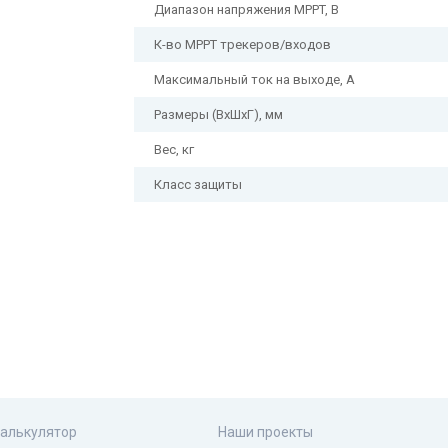
Диапазон напряжения MPPT, В
– Максимальная мощность по фотомодул
инвертора;
К-во MPPT трекеров/входов
– Удобная система удаленного мониторинг
Максимальный ток на выходе, А
– Поддержка ограничения передачи избы
(опционально)
Размеры (ВхШхГ), мм
Вес, кг
Класс защиты
калькулятор
Наши проекты