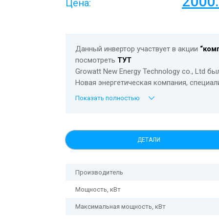
2000
Цена:
Данный инвертор участвует в акции
“ком
посмотреть
ТУТ
Growatt New Energy Technology co., Ltd 
Новая энергетическая компания, специал
системах хранения энергии, а также умной
Показать полностью
Поставки Growatt превышают 670000 ед., 
Африки и Азии.
Growatt известны как ведущий мировой 
фотоэлектрических инверторов с высоко
ДЕТАЛИ
Преимущества инверторов Growatt:
– Максимальная эффективность 98,75%;
– Встроенный DC выключатель и предохра
Производитель
– Защита от перенапряжения AC и DC класс
Мощность, кВт
– отслеживание ошибок стринга;
– Бестрансформаторный;
Максимальная мощность, кВт
– Анти PID (дегенерация солнечных панел