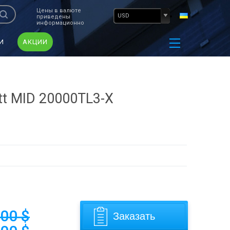
Цены в валюте
USD
приведены
информационно
И
АКЦИИ
tt MID 20000TL3-X
.00
$
Заказать