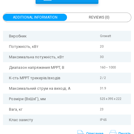
ADDITIONAL INFORMATION
REVIEWS (0)
Виробник
Growatt
Потужність, кВт
20
Максимальна потужність, кВт
30
Диапазон напряжения MPPT, В
160 – 1000
К-сть MPPT трекерів/входів
2 / 2
Максимальний струм на виході, А
31.9
Розміри (ВхШхГ), мм
525 x 395 x 222
Вага, кг
23
Клас захисту
IP 65
Описание
Печать