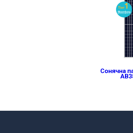
Сонячна п
AB3