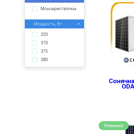
Монокристалічна
Мощность, Вт
320
370
375
380
Сонячна
ODA