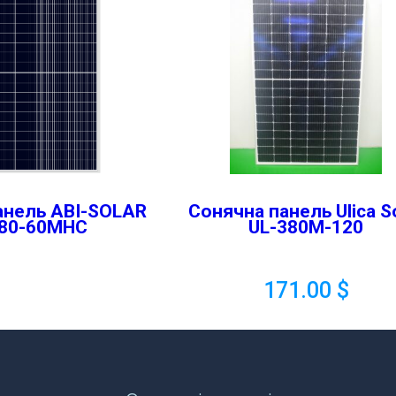
анель ABI-SOLAR
Сонячна панель Ulica S
80-60MHC
UL-380M-120
171.00
$