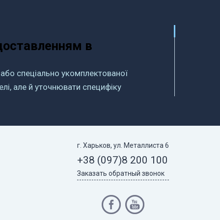
 доставленням в
 або спеціально укомплектованої
елі, але й уточнювати специфіку
кономити свій час на розв’язання
аркові, але й у всій Україні,
 специфіка збірки
г. Харьков, ул. Металлиста 6
 пропонується дібрати й порівняти
+38 (097)
8 200 100
о постачальника на території
Заказать обратный звонок
омфортом знаходячись вдома: