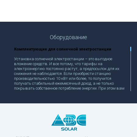
Оборудование
Комплектующие для солнечной электростанции
Установка солнечной электростанции – это выгодное
вложение средств. И все потому, что тарифы на
электроэнергию постоянно растут, а предпосылок для их
снижения не наблюдается. Если приобрести станцию
производительностью 10 кВт или более, то получится
получать стабильный ежемесячный доход, а не только
покрывать собственное потребление энергии. При этом вам
не нужно будет открывать юридическое лицо либо
открывать фирму. Частные лица тоже могут продавать
электроэнергию в сеть по «зеленому» тарифу.
Что стоит купить для солнечной электростанции в
Украине?
Чтобы станция могла работать, нужно приобрести
солнечные панели для частного дома. Их главная задача –