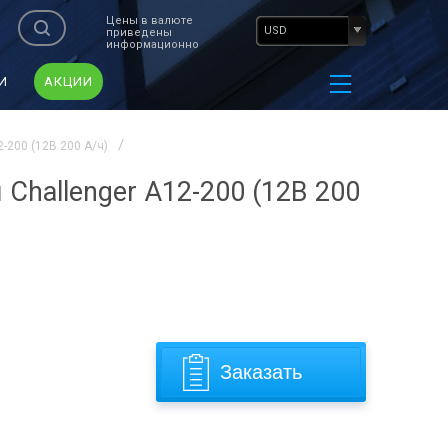
Цены в валюте
USD
приведены
информационно
И
АКЦИИ
-200 (12В 200 А/ч)
Challenger A12-200 (12В 200
Заказать