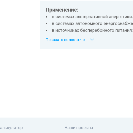
Применение:
в системах альтернативной энергетики;
в системах автономного энергоснабже
в источниках бесперебойного питания;
в охранных системах (системах безопа
Показать полностью
в телекомуникационном оборудовании
в системах связи.
Особенности:
Аккумулятор Challenger имеет гермети
Конструкция корпуса позволяет устан
Аккумулятор имеет низкий процент са
Уникальность конструкции корпуса пр
Имеет клапан управляющий максималь
калькулятор
Наши проекты