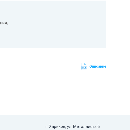
ния;
сности);
;
чную конструкцию и не нуждается в доливе воды;
Описание
авливать аккумулятор в любом положении;
моразряда;
едотвращает утечку электролита;
ным внутренним давлением.
г. Харьков, ул. Металлиста 6