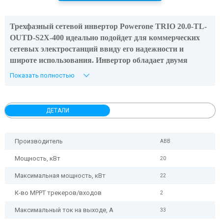
Трехфазный cетевой инвертор Powerone TRIO 20.0-TL-
OUTD-S2X-400
идеально подойдет для
коммерческих
сетевых электростанций
ввиду его надежности и
широте использования
. Инвертор
обладает двумя
независимыми МРРT-входами, что позволяет
Показать полностью
подключать 2 независимых разнонаправленных поля
солнечных панелей.
Благодаря своему классу защиты
его можно использовать как внутри помещений, так и
ДЕТАЛИ
снаружи. Имеет невысокое собственное потребление и
высокий КПД 98,2%
Производитель
ABB
Мощность, кВт
20
Максимальная мощность, кВт
22
К-во MPPT трекеров/входов
2
Максимальный ток на выходе, А
33