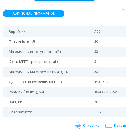
ADDITIONAL INFORMATION
Виробник
ABB
Потужність, кВт
20
Максимальна потужність, кВт
22
К-сть MPPT трекерів/входів
2
Максимальний струм на виході, А
33
Диапазон напряжения MPPT, В
440 – 800
Розміри (ВхШхГ), мм
1061 x 702 x 292
Вага, кг
70
Клас захисту
IP 65
Описание
Печать