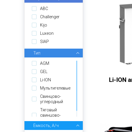
ABC
Challenger
Kijo
Luxeon
SIAP
Тип
AGM
GEL
Li-ION
Li-ION
Мультигелевые
Свинцово-
углеродный
Тяговый
свинцово-
кислотный
Ёмкость, А/ч