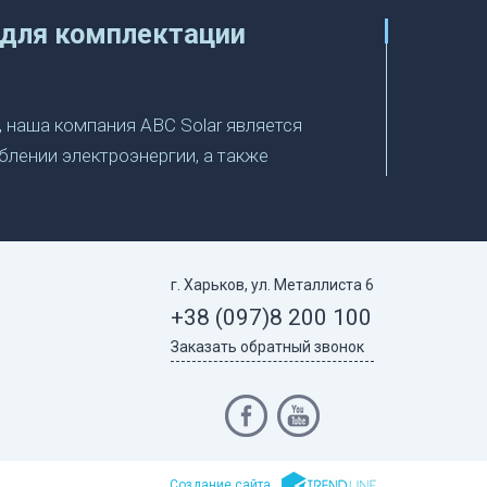
 для комплектации
 наша компания ABC Solar является
еблении электроэнергии, а также
апросу аккумуляторные батареи,
его профильного интернет-магазина
 тонкости и нюансы в комплектации
г. Харьков, ул. Металлиста 6
 батареи
+38 (097)
8 200 100
Заказать обратный звонок
 солнечной электростанции,
систему;
Cоздание сайта