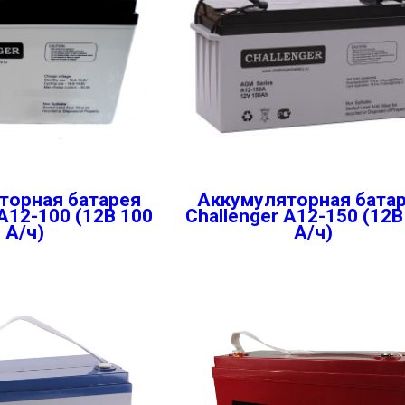
торная батарея
Аккумуляторная бата
 A12-100 (12В 100
Challenger A12-150 (12В
А/ч)
А/ч)