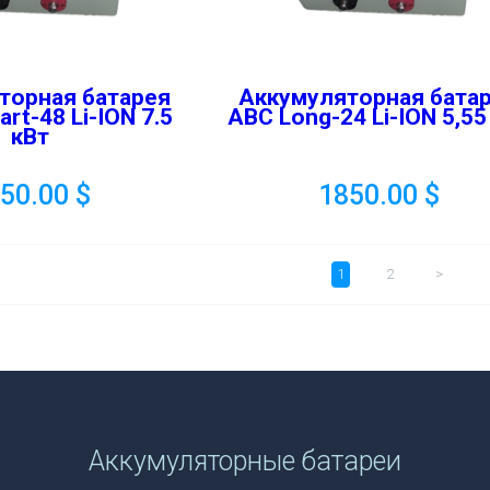
торная батарея
Аккумуляторная бата
rt-48 Li-ION 7.5
ABC Long-24 Li-ION 5,55
кВт
550.00
$
1850.00
$
1
2
>
Аккумуляторные батареи