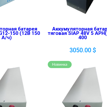
торная батарея
Аккумуляторная бата
 G12-150 (12В 150
тяговая SIAP 48V 5 АРН
А/ч)
400
3050.00
$