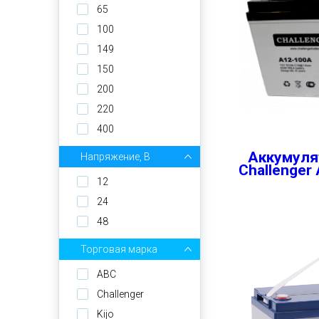
65
100
149
150
200
220
400
Аккумуля
Напряжение, В
Challenger
12
24
48
Торговая марка
ABC
Challenger
Kijo