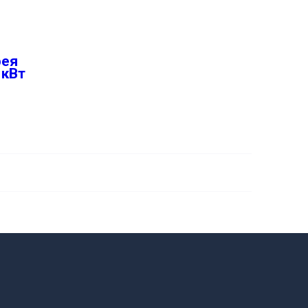
рея
 кВт