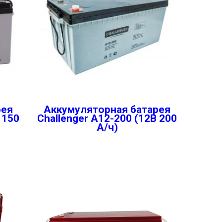
рея
Аккумуляторная батарея
 150
Challenger A12-200 (12В 200
А/ч)