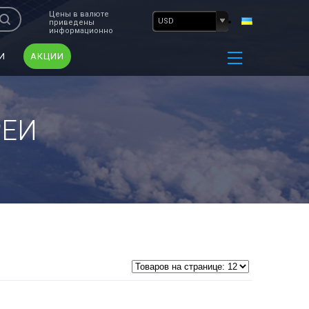
Цены в валюте
USD
приведены
информационно
И
АКЦИИ
РЕИ