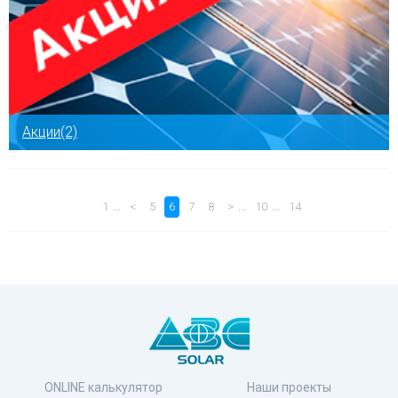
Акции(2)
…
…
…
1
<
5
6
7
8
>
10
14
ONLINE калькулятор
Наши проекты