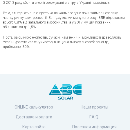
З 2013 року обсяги енергії одержувані з вітру в Україні подвоїлись.
Втім, альтернативна енергетика на жаль все одно поки займає невелику
частку ринку електроенергії. За підсумками минулого року, ВДЕ відвоювали
всього 0,8% від загального виробництва, а у 2017-му цей показник
збільшиться до 1,5%.
Проте, за оцінкою експертів, сучасні нам технічні можливості дозволяють
Україні довести «зелену» частку в національному енергобалансі до,
приблизно, 30%.
ONLINE калькулятор
Наши проекты
Доставка и оплата
F.A.Q.
Карта сайта
Полезная информация