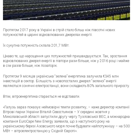
Протягом 2017 року в Україні в стрій стало більш ніж півсотні нових
потужностей в царині відновлюваних джерелах енергії.
Їх сукупна потужність склала 201,7 МВт.
Цікаво те, що нарощення цих потужностей пришвидшується. Так, зростання
відновлюваних джерел енергії в півтори рази більше, ніж у 2016 році і майже
в сім разів більше, ніж позаторік.
Протягом 9 місяців українська “зелена” енергетика залучила €345 млн
інвестицій в сектор. Більшість з новопосталих джерел “зеленої” енергії
являються сонячні електростанції, вони складають 80% загального приросту.
Втім, вітроенергетика старається не відставати.
«Галузь зараз показує неймовірні темпи розвитку, – каже директор компанії
Вітрові парки України Віталій Севостьянов – У середині жовтня у
Миколаївській області запустили другу чергу Тузловської ВЕС, а міжнародна
компанія EuroCape New Energy заявила, що з наступного року на
українському березі Азовського моря почне будувати найпотужнішу – на 500
МВт – вітроелектростанцію у Східній Європі».