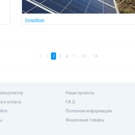
Подробнее
…
…
<
1
2
3
4
>
10
14
калькулятор
Наши проекты
а и оплата
F.A.Q.
айта
Полезная информация
ы
Акционные товары