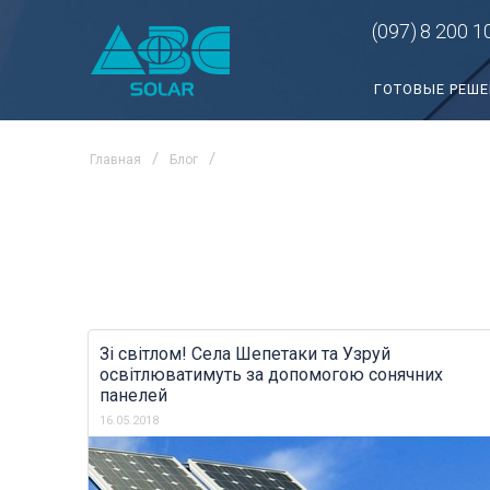
(097)
8 200 1
ГОТОВЫЕ РЕШ
Главная
Блог
Зі світлом! Села Шепетаки та Узруй
освітлюватимуть за допомогою сонячних
панелей
16.05.2018