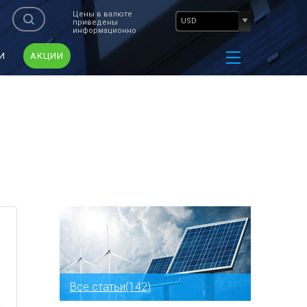
Цены в валюте
USD
приведены
информационно
И
АКЦИИ
Все статьи(142)