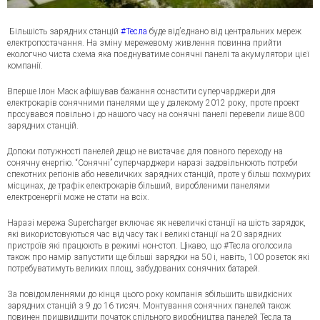
Більшість зарядних станцій
#
Тесла
буде від’єднано від центральних мереж
електропостачання. На зміну мережевому живлення повинна прийти
екологчно чиста схема яка поєднуватиме сонячні панелі та акумулятори цієї
компанії.
Вперше Ілон Маск афішував бажання оснастити суперчарджери для
електрокарів сонячними панелями ще у далекому 2012 року, проте проект
просувався повільно і до нашого часу на сонячні панелі перевели лише 800
зарядних с
танцій.
Допоки потужності панелей дещо не вистачає для повного переходу на
сонячну енергію. “Сонячні” суперчарджери наразі задовільнюють потреби
спекотних регіонів або невеличких зарядних станцій, проте у більш похмурих
місцинах, де трафік електрокарів більший, виробленими панелями
електроенергії може не стати на всіх.
Наразі мережа Supercharger включає як невеличкі станції на шість зарядок,
які використовуються час від часу так і великі станції на 20 зарядних
пристроїв які працюють в режимі нон-стоп. Цікаво, що #Тесла оголосила
також про намір запустити ще більші зарядки на 50 і, навіть, 100 розеток які
потребуватимуть великих площ, забудованих сонячних батарей.
За повідомленнями до кінця цього року компанія збільшить швидкісних
зарядних станцій з 9 до 16 тисяч. Монтування сонячних панелей також
повинен пришвидшити початок спільного виробництва панелей Тесла та