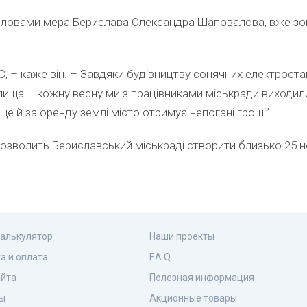
словами мера Берислава Олександра Шаповалова, вже зов
, – каже він. – Завдяки будівництву сонячних електростан
алища – кожну весну ми з працівниками міськради виходили
ще й за оренду землі місто отримує непогані гроші”.
дозволить Бериславський міськраді створити близько 25 н
калькулятор
Наши проекты
а и оплата
F.A.Q.
айта
Полезная информация
ы
Акционные товары