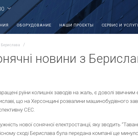
00
ЕНИЯ
ОБОРУДОВАНИЕ
НАШИ ПРОЕКТЫ
СЕРВИС И УСЛУГ
з Берислава
онячні новини з Берисла
аращені руїни колишніх заводів на жаль, є доволі звични
иславі, що на Херсонщині розвалини машинобудівного зав
спективну СЕС.
ужність нової сонячної електростанції, яку зводить “Тава
нісному сході Берислава була передана компанії ще минуло