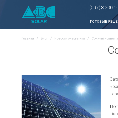
(097)
8 200 1
ГОТОВЫЕ РЕШ
Главная
Блог
Новости энергетики
Сонячні новини 
С
Зах
Бер
пер
Пот
пів