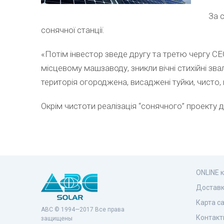
За 
сонячної станції.
«Потім інвестор зведе другу та третю чергу СЕС
місцевому машзаводу, зникли вічні стихійні зв
територія огороджена, висаджені туйки, чисто, 
Окрім чистоти реалізація “сонячного” проекту 
ONLINE 
Доставк
Карта с
ABC © 1994—2017 Все права
Контакт
защищены