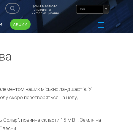
Цены в валюте
USD
приведены
информационно
И
АКЦИИ
ва
м елементом наших міських ландшафтів. У
оду скоро перетворяться на нову,
нь Солар”, повинна скласти 15 МВт. Земля на
ї весни.