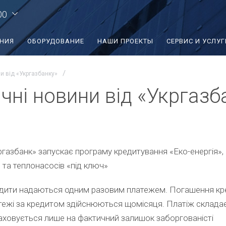
00
ЕНИЯ
ОБОРУДОВАНИЕ
НАШИ ПРОЕКТЫ
СЕРВИС И УСЛУГ
и від «Укргазбанку»
чні новини від «Укргазб
ргазбанк» запускає програму кредитування «Еко-енергія»,
 та теплонасосів «під ключ»
дити надаються одним разовим платежем. Погашення кред
тежі за кредитом здійснюються щомісяця. Платіж складає 
аховується лише на фактичний залишок заборгованісті