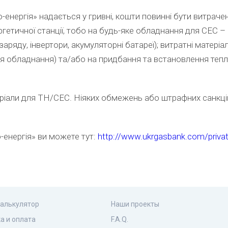
о-енергія» надається у гривні, кошти повинні бути витрач
ргетичної станції, тобо на будь-яке обладнання для СЕС – 
заряду, інвертори, акумуляторні батареї); витратні матеріал
я обладнання) та/або на придбання та встановлення тепл
ріали для ТН/СЕС. Ніяких обмежень або штрафних санкці
-енергія» ви можете тут:
http://www.ukrgasbank.com/privat
калькулятор
Наши проекты
а и оплата
F.A.Q.