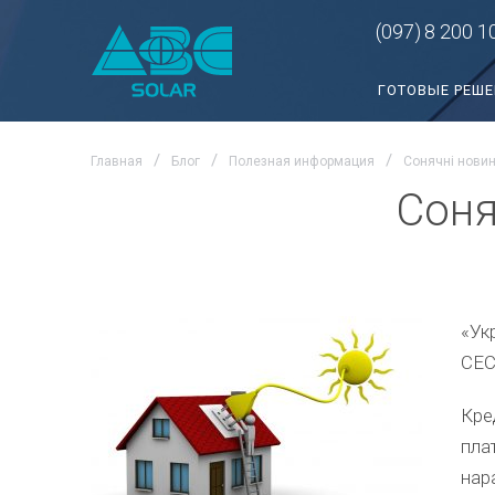
(097)
8 200 1
ГОТОВЫЕ РЕШ
Главная
Блог
Полезная информация
Сонячні новин
Соня
«Ук
СЕС
Кре
пла
нар