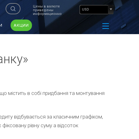
Цены в валюте
USD
приведены
информационно
И
АКЦИИ
анку»
 що містить в собі придбання та монтування
иту відбувається за класичним графіком,
фіксовану рівну суму а відсоток