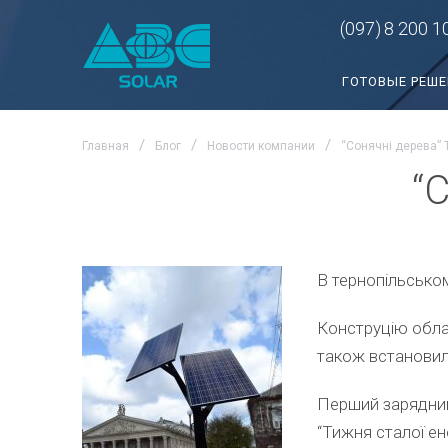
(097)
8 200 1
ГОТОВЫЕ РЕШ
Главная
Блог
Новости компании
“Сонячні дерева”
“
В тернопільськом
Конструцію обла
також встановил
Перший зарядний 
“Тижня сталої ене