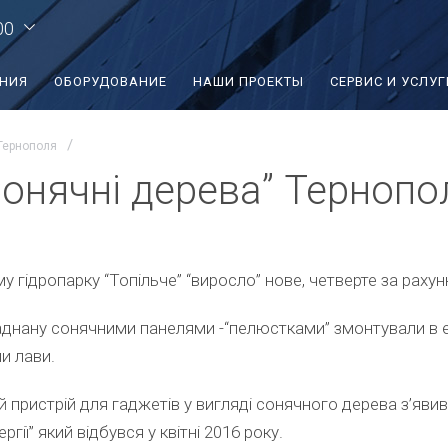
00
ЕНИЯ
ОБОРУДОВАНИЕ
НАШИ ПРОЕКТЫ
СЕРВИС И УСЛУГ
 Тернополя
Сонячні дерева” Тернопо
у гідропарку “Топільче” “виросло” нове, четверте за раху
днану сонячними панелями -“пелюстками” змонтували в ек
и лави.
пристрій для гаджетів у вигляді сонячного дерева з’явивс
ргії” який відбувся у квітні 2016 року.