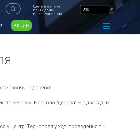
Цены в валюте
USD
приведены
информационно
И
АКЦИИ
ля
нком “сонячне дерево”.
стрім-парку. Навколо “дерева” – підзарядки
я у центрі Тернополя у ході проведення т.н.