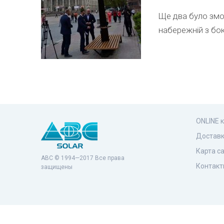
Ще два було змон
набережній з бок
ONLINE 
Доставк
Карта с
ABC © 1994—2017 Все права
Контакт
защищены