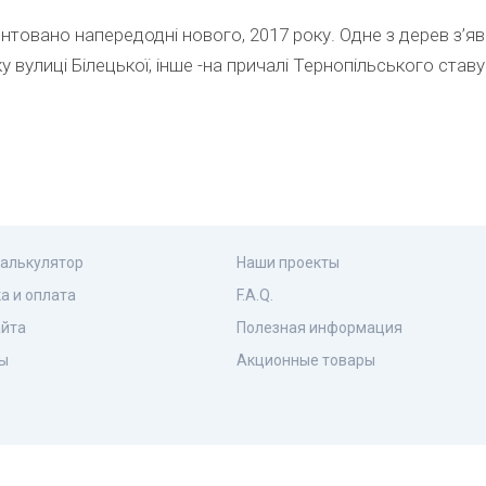
товано напередодні нового, 2017 року. Одне з дерев з’яв
у вулиці Білецької, інше -на причалі Тернопільського ставу
калькулятор
Наши проекты
а и оплата
F.A.Q.
айта
Полезная информация
ы
Акционные товары