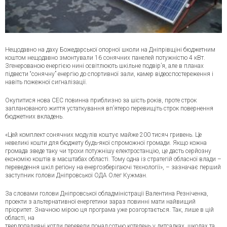
Нещодавно на даху Божедарської опорної школи на Дніпрівщіні бюджетним
коштом нещодавно змонтували 16 сонячних панелей потужністю 4 кВт.
Згенерованою енергією нині освітлюють шкільне подвір’я, але в планах
підвести “сонячну” енергію до спортивної зали, камер відеоспостереження і
навіть пожежної сигналізації.
Окупитися нова СЕС повинна приблизно за шість років, проте строк
запланованого життя устаткування вп’ятеро перевищіть строк повернення
бю
джетних вкладень.
«Цей комплект сонячних модулів коштує майже 200 тисяч гривень. Це
невеликі кошти для бюджету будь-якої спроможної громади. Якщо кожна
громада зведе таку чи трохи потужнішу електростанцію, це дасть серйозну
економію коштів в масштабах області. Тому одна із стратегій обласної влади –
переведення шкіл регіону на енергозберігаючі технології», – зазначає перший
заступник голови Дніпровської ОДА Олег Кужман.
За словами голови Дніпровської обладміністрації Валентина Резніченка,
проекти з альтернативної енергетики зараз повинні мати найвищий
пріоритет. Значною мірою ця програма уже розгортається. Так, лише в цій
області, на
твердопаливні котли перевели понад сотню котелень у дитсадках, школах та