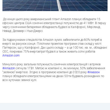
До кінця цього року американський гігант Amazon планує обладнати 15
офісних центрів США сонячні електростанції потужністю до 41 МВт. В першу
чергу сонячними батареями обладнають будівлі в Каліфорнії, Меріленді,
Неваді, Делавері і Нью-Джерсі.
За підрахунками спеціалістів Amazon зуміє забезпечити до 80% потреб в
енергії за рахунок сонця. Пілотним проектом програми став склад у місті
Паттерсон, що у Каліфорнії. Дах цього складу – а це 100 тис. кв. м., о
бладнані
СЕС, покриває 75% енерговтрат будівлі а також живить сотні роботів
Amazon.com
Минулого року загальна потужнысть сонячних електростанцій і вітряків
#
Amazon
сягнула 1ГВт. Метою ж компанії є, як мінімум, 50% забезпечення
“зеленою” енергією. Згідно з програмою компанії до 2020 року
#
Амазон
планує обладнати електростанціями на дахах 50-ти будівель розкиданих по
всіх куточках земної кулі.