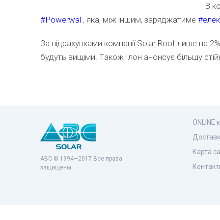
В к
#
Powerwal
, яка, між іншим, заряджатиме
#
елек
За підрахунками компанії Solar Roof лише на 
будуть вищіми. Також Ілон анонсує більшу стій
ONLINE 
Доставк
Карта с
ABC © 1994—2017 Все права
Контакт
защищены