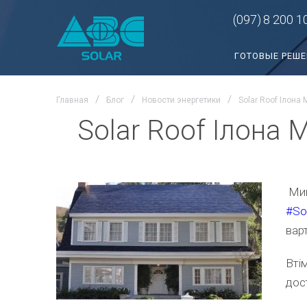
(097)
8 200 1
ГОТОВЫЕ РЕШ
Главная
Блог
Новости энергетики
Solar Roof Ілона 
Solar Roof Ілона 
Мин
#
So
вар
Вті
дос