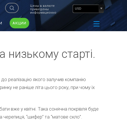
Цены в валюте
USD
приведены
информационно
И
АКЦИИ
а низькому старті.
 до реалізацію якого залучив компанію
ринку не раніше літа цього року, при чому їх
ти вже у квітні. Така сонячна покрівля буде
 черепиця, “шифер” та “матове скло”.