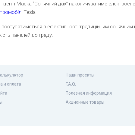
онцепті Маска “Сонячний дах” накопичувати
ме електроене
тромобілі
Tesla
2% поступатиметься в ефективності традиційним сонячним 
кість панелей до граду.
калькулятор
Наши проекты
а и оплата
F.A.Q.
айта
Полезная информация
ы
Акционные товары