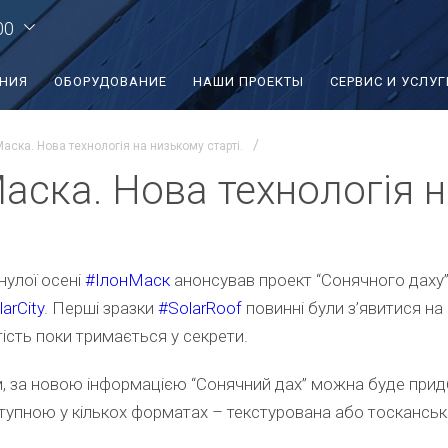
00
ЕНИЯ
ОБОРУДОВАНИЕ
НАШИ ПРОЕКТЫ
СЕРВИС И УСЛУГ
Маска. Нова технологія на низькому старті.
Маска. Нова технологія н
улої осені
#
ІлонМаск
анонсував проект “Сонячного даху”
larCity
. Перші зразки
#
SolarRoof
повинні були з’явитися на 
тість поки тримається у секрети.
м, за новою інформацією “Сонячний дах” можна буде придба
тупною у кількох форматах – текстурована або тосканська