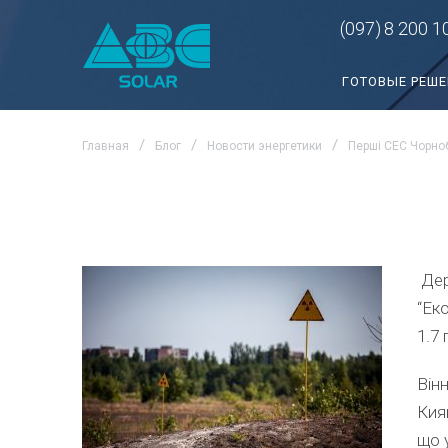
(097)
8 200 1
ГОТОВЫЕ РЕШ
Главная
Блог
Новости энергетики
Перші СЕС Чорно
Дер
“Ек
1.7
Він
Кия
що 