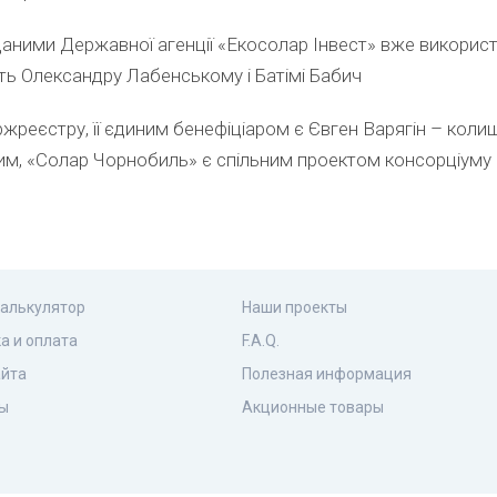
даними Державної агенції «Екосолар Інвест» вже викорис
ь Олександру Лабенському і Батімі Бабич
ржреєстру, її єдиним бенефіціаром є Євген Варягін – коли
 тим, «Солар Чорнобиль» є спільним проектом консорціуму 
калькулятор
Наши проекты
а и оплата
F.A.Q.
айта
Полезная информация
ы
Акционные товары