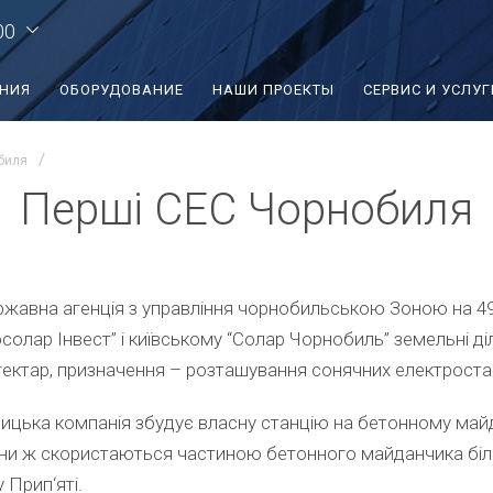
00
ЕНИЯ
ОБОРУДОВАНИЕ
НАШИ ПРОЕКТЫ
СЕРВИС И УСЛУГ
биля
Перші СЕС Чорнобиля
жавна агенція з управління чорнобильською Зоною на 49
осолар Інвест” і київському “Солар Чорнобиль” земельні ді
 гектар, призначення – розташування сонячних електроста
ницька компанія збудує власну станцію на бетонному май
ни ж скористаються частиною бетонного майданчика біля 
у Прип
‘яті.