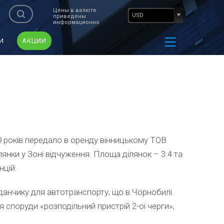
Цены в валюте
USD
приведены
информационно
И
АКЦИИ
 років передало в оренду вінницькому ТОВ
лянки у Зоні відчуження. Площа ділянок – 3.4 та
нцій.
данчику для автотранспорту, що в Чорнобилі.
споруди «розподільний пристрій 2-ої черги»,