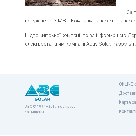
За 
потужністю 3 МВт. Компанія належить належит
Щодо київської компанії, то за інформацією Де
електростанціям компанії Activ Solar. Разом з
ONLINE 
Доставк
Карта с
ABC © 1994—2017 Все права
Контакт
защищены