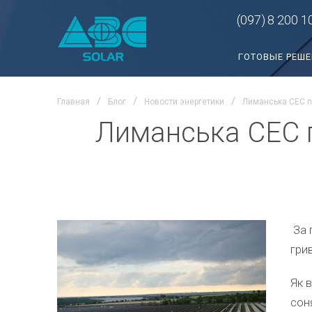
(097)
8 200 1
ГОТОВЫЕ РЕШ
Главная
Блог
Новости энергетики
Лиманська СЕС пі
Лиманська СЕС п
За 
гри
Як 
сон