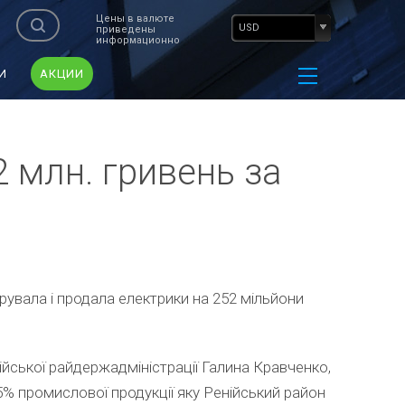
Цены в валюте
USD
приведены
информационно
И
АКЦИИ
 млн. гривень за
ерувала і продала електрики на 252 мільйони
нійської райдержадміністрації Галина Кравченко,
% промислової продукції яку Ренійський район