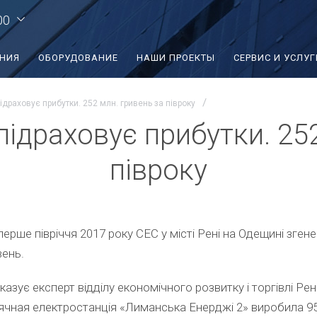
00
ЕНИЯ
ОБОРУДОВАНИЕ
НАШИ ПРОЕКТЫ
СЕРВИС И УСЛУГ
драховує прибутки. 252 млн. гривень за півроку
ідраховує прибутки. 252
півроку
перше півріччя 2017 року СЕС у місті Рені на Одещині зген
вень.
вказує експерт відділу економічного розвитку і торгівлі Ре
ячная електростанція «Лиманська Енерджі 2» виробила 95