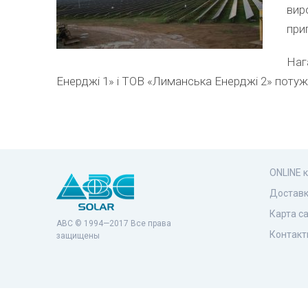
вир
при
Наг
Енерджі 1» і ТОВ «Лиманська Енерджі 2» потужн
ONLINE 
Доставк
Карта с
ABC © 1994—2017 Все права
Контакт
защищены