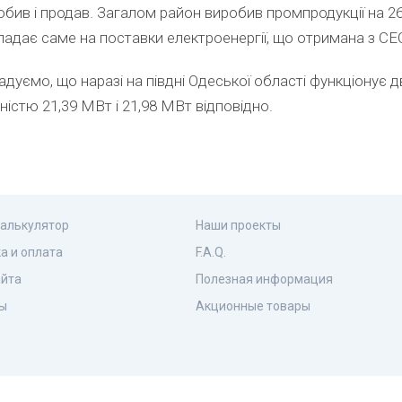
обив і продав. Загалом район виробив промпродукції на 26
падає саме на поставки електроенергії, що отримана з СЕ
адуємо, що наразі на півдні Одеської області функціонує 
істю 21,39 МВт і 21,98 МВт відповідно.
калькулятор
Наши проекты
а и оплата
F.A.Q.
айта
Полезная информация
ы
Акционные товары