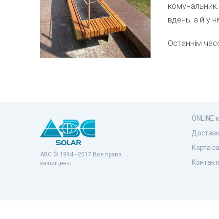
комунальник. 
вдень, а й у 
Останнім час
ONLINE 
Доставк
Карта с
ABC © 1994—2017 Все права
Контакт
защищены