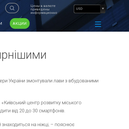
Цены в валюте
USD
приведены
информационно
И
АКЦИИ
ярнішими
опери України змонтували лави з вбудованими
«Київський центр розвитку міського
ити від 20 до 30 смартфонів.
знаходиться на ніжці, – пояснює