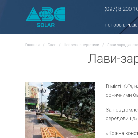
(097)
8 200 1
ГОТОВЫЕ РЕШ
Главная
Блог
Новости энергетики
Лави-зарядки ст
Лави-за
В місті Київ
сонячними б
За повідомле
середовища» 
«Кожна конст