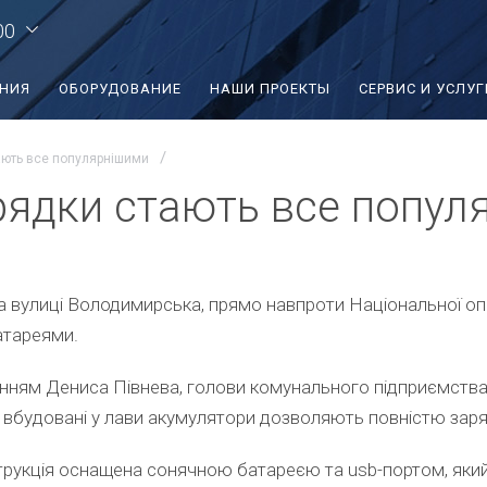
00
ЕНИЯ
ОБОРУДОВАНИЕ
НАШИ ПРОЕКТЫ
СЕРВИС И УСЛУГ
ають все популярнішими
рядки стають все попул
, на вулиці Володимирська, прямо навпроти Національної 
атареями.
нням Дениса Півнева, голови комунального підприємства 
вбудовані у лави акумулятори дозволяють повністю заряд
рукція оснащена сонячною батареєю та usb-портом, який 