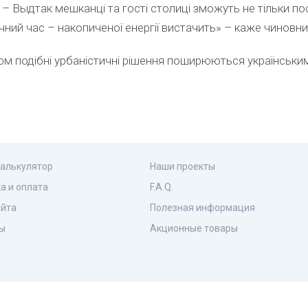
– Выдтак мешканці та гості столиці зможуть не тільки пос
нічний час – накопиченої енергії вистачить» – каже чиновни
ом подібні урбаністичні рішення поширюються українськи
калькулятор
Наши проекты
а и оплата
F.A.Q.
айта
Полезная информация
ы
Акционные товары