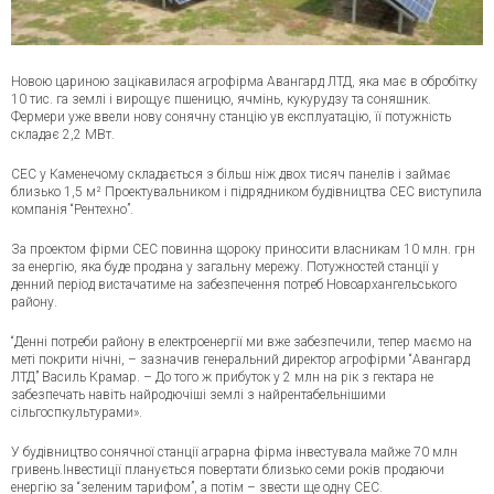
Новою цариною зацікавилася агрофірма Авангард ЛТД, яка має в обробітку
10 тис. га землі і вирощує пшеницю, ячмінь, кукурудзу та соняшник.
Фермери уже ввели нову сонячну станцію ув експлуатацію, її потужність
складає 2,2 МВт.
СЕС у Каменечому складається з більш ніж двох тисяч панелів і займає
близько 1,5 м² Проектувальником і підрядником будівництва СЕС виступила
компанія “Рентехно”.
За проектом фірми СЕС повинна щороку приносити власникам 10 млн. грн
за енергію, яка буде продана у загальну мережу. Потужностей станції у
денний період вистачатиме на забезпечення потреб Новоархангельського
району.
“Денні потреби району в електроенергії ми вже забезпечили, тепер маємо на
меті покрити нічні, – зазначив генеральний директор агрофірми “Авангард
ЛТД” Василь Крамар. – До того ж прибуток у 2 млн на рік з гектара не
забезпечать навіть найродючіші землі з найрентабельнішими
сільгоспкультурами».
У будівництво сонячної станції аграрна фірма інвестувала майже 70 млн
гривень.Інвестиції планується повертати близько семи років продаючи
енергію за “зеленим тарифом”, а потім – звести ще одну СЕС.