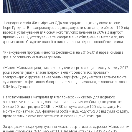
Нещодавно сесія Житомірської ОДА затвердила ініціативу свого голови
Ігоря Гундича. Він запропонував відшкодовувати мешканцям області 15% від
вартості устаткування для сонячного теплопостачання та 20% від вартості
приватних СЕС, устаткування та матеріалів на обладнання і матеріали, що
допомагають обладнати станції з використання відновлюваної енергетики.
Фінансування програми енергоефективності на 2015-2018 наразі складає
два з половиною мільйони
гривень.
«Жителі Житомирщини, використовуючи енергію сонця, зможуть вже у 2017
році забезпечувати власні потреби в електроенергії або продавати
електроенергію державі за «зеленим» тарифом. Долучайтеся і встановлюйте
сучасне енергоефективне обладнання – ми підтримаємо», – зазначає голова
ОДА Ігор Гундич.
На устаткування і матеріали для теплонасосних систем для водяного
опалення чи гарячого водопостачання фізичним особам відшкодують не
більше 50 тис. грн, для ОСББ та ЖБК ця сума складе 15% від кредиту. На
монтаж приватних СЕС фізичним особам відшкодують 20% від суми кредиту,
проте загальна сума виплат також не перевищіть 50 тис. грн.
За довідками щодо кредитування можна звертатися за адресою: Житомир, м-
н імені Корольова, 3/14, кабінет 110. Телефон установи: 0412 47-47-12