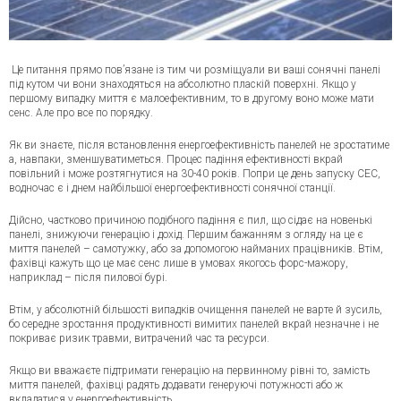
Це питання прямо пов’язане із тим чи розміщуали ви ваші сонячні панелі
під кутом чи вони знаходяться на абсолютно пласкій поверхні. Якщо у
першому випадку миття є малоефективним, то в другому воно може мати
сенс. Але про все по порядку.
Як ви знаєте, після встановлення енергоефективність панелей не зростатиме
а, навпаки, зменшуватиметься. Процес падіння ефективності вкрай
повільний і може розтягнутися на 30-40 років. Попри це день запуску СЕС,
водночас є і днем найбільшої енергоефективності сонячної станції.
Дійсно, частково причиною подібного падіння є пил, що сідає на новенькі
панелі, знижуючи генерацію і дохід. Першим бажанням з огляду на це є
миття панелей – самотужку, або за допомогою найманих працівників. Втім,
фахівці кажуть що це має сенс лише в умовах якогось форс-мажору,
наприклад – після пилової бурі.
Втім, у абсолютній більшості випадків очищення панелей не варте й зусиль,
бо середне зростання продуктивності вимитих панелей вкрай незначне і не
покриває ризик травми, витрачений час та ресурси.
Якщо ви вважаєте підтримати генерацію на первинному рівні то, замість
миття панелей, фахівці радять додавати генеруючі потужності або ж
вкладатися у енергоефективність.