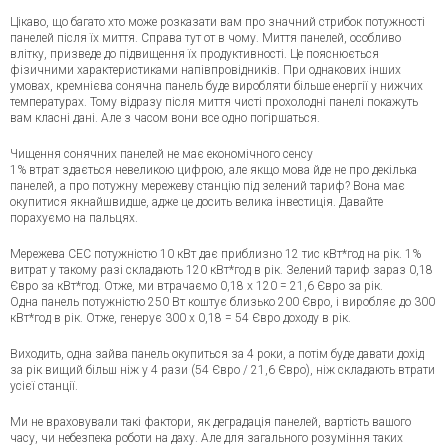
Цікаво, що багато хто може розказати вам про значний стрибок потужності
панелей після їх миття. Справа тут от в чому. Миття панелей, особливо
влітку, призведе до підвищення їх продуктивності. Це пояснюється
фізичними характеристиками напівпровідників. При однакових інших
умовах, кремнієва сонячна панель буде виробляти більше енергії у нижчих
температурах. Тому відразу після миття чисті прохолодні панелі покажуть
вам класні дані. Але з часом вони все одно погіршаться.
Чищення сонячних панелей не має економічного сенсу
1% втрат здається невеликою цифрою, але якщо мова йде не про декілька
панелей, а про потужну мережеву станцію під зелений тариф? Вона має
окупитися якнайшвидше, адже це досить велика інвестиція. Давайте
порахуємо на пальцях.
Мережева СЕС потужністю 10 кВт дає приблизно 12 тис кВт*год на рік. 1%
витрат у такому разі складають 120 кВт*год в рік. Зелений тариф зараз 0,18
Євро за кВт*год. Отже, ми втрачаємо 0,18 х 120 = 21,6 Євро за рік.
Одна панель потужністю 250 Вт коштує близько 200 Євро, і виробляє до 300
кВт*год в рік. Отже, генерує 300 х 0,18 = 54 Євро доходу в рік.
Виходить, одна зайва панель окупиться за 4 роки, а потім буде давати дохід
за рік вищий більш ніж у 4 рази (54 Євро / 21,6 Євро), ніж складають втрати
усієї станції.
Ми не враховували такі фактори, як деградація панелей, вартість вашого
часу, чи небезпека роботи на даху. Але для загального розуміння таких