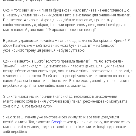
Окрім того звичайний пил та бруд вкрай мало впливає на енергогенерацію.
В нашому кліматі звичайних дощів і вітрів вистачає для очищення панелей.
Більше того. Аризонські дослідники дійшли висновку, що навіть у
напівпустельному а, відтак, і вельми пропиленому середовищі періодичне
миття панелей дало лише 1% зростання енергогенерації.
В деяких українських локаціях – наприклад, таких як Запоріжжя, Кривий Ріг
або ж Кам’янське – цей показник може бути вище, втім на більшості
українського терену ця різниця не буде суттєвою.
Єдиний виняток з цього “золотого правила панелей” – ті, які встановлені
“лежачі” – наприклад ті, що змонтовани пласких дахах. Для цих панелей
певну небезпеку становить вода, яка не може стікти і застоюється на панелі, а
з часом випаровється. В цей час непрозорі часточки лишаються на поверхні
панелей разом із листям та гілочками. Все це може доволі суттєво знизити
виробіток енергії, та потенційно навіть зламати їх.
З цих та низки інших причин (наприклад, небажаності знаходження
електричного обладнання у стоячій воді) панелі рекомендовано монтувати
хоча б під 10 градуснім кутом.
Якщо ж ваші панелі уже змотовані без ухилу то їх все-таки доведеться
постійно мити. Так, експерти
Google
також дійшли висновку, що немає сенсу
мити панелі з ухилом, тоді як пласкі панелі після миття іноді подвоювали
свій виробіток.