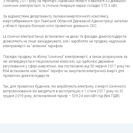
З початку 2017 року на території Львівської області з’явилося 43 домашніх
сонячних електростанії. Їх спільна генерація наразі складає 572.5 кВт.
За відомостями департаменту паливно-енергетичного комплексу
енергозбереження при Львіській Обласній Державній Адміністрації загалом
у області працює близько сотні приватних домашніх СЕС.
Ці сонячні електростанції встановлені на дахах та фасадах домогосподарств
дозволяють не лише заощаджувати, але і заробляти на продажу надлишків
електроенергії за “зеленим” тарифом.
Порядок продажу та обліку “сонячної” електроенергії, а також розрахунків за
неї затверджується Національною комісією, що здійснює державне
регулювання у сфері енергетики, яка постановою від 30 червня 2017 року No
864 встановила нові “зелені” тарифи на закупівлю електричної енергії для
приватних домогосподарств.
Так, для приватних будинків, які виробляють електрику з енергії сонячного
випромінювання які вводяться в експлуатацію з 1 січня 2017 року по 31
грудня 2019 року, встановлений тариф – 529,24 коп/кВт·год (без ПДВ).