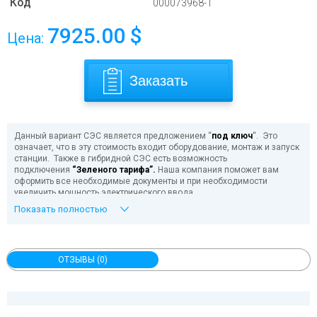
Код
000073968-1
7925.00
$
Цена:
Заказать
Данный вариант СЭС является предложением “
под ключ
“. Это
означает, что в эту стоимость входит оборудование, монтаж и запуск
станции. Также в гибридной СЭС есть возможность
подключения
“Зеленого тарифа”.
Наша компания поможет вам
оформить все необходимые документы и при необходимости
увеличить мощность электрического ввода.
Также по желанию заказчика можно установить другие
Показать полностью
аккумуляторы
и изменить кол-во солнечных панелей.
У вас плохое состояние электросетей, часто пропадает
электричество или напряжение выходит за рамки рабочих пределов
электроприборов? Совсем нет электросети и нет возможности ее
ОТЗЫВЫ (0)
провести?
Наша компания может помочь вам разрешить эти проблемы и
позволит вам не зависеть от состояния электросетей. Мы
предлагаем вам надежный и качественный комплект для гибридной/
автономной солнечной электростанции от известного европейского