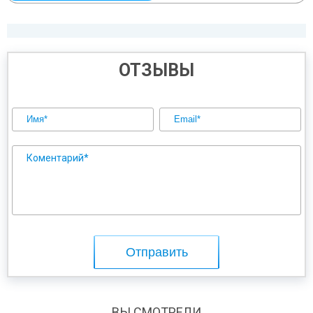
Наша компания может помочь вам разрешить эти проблемы и
позволит вам не зависеть от состояния электросетей. Мы
предлагаем вам надежный и качественный комплект для гибридной/
автономной солнечной электростанции от известного европейского
производителя!
ОТЗЫВЫ
ВЫ СМОТРЕЛИ