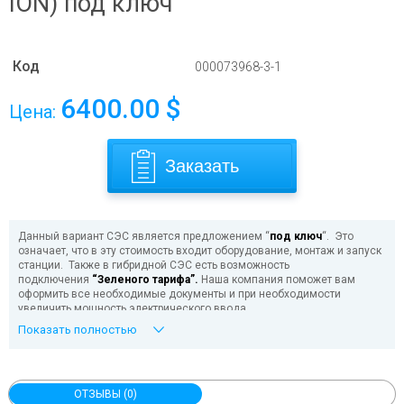
ION) под ключ
Код
000073968-3-1
6400.00
$
Цена:
Заказать
Данный вариант СЭС является предложением “
под ключ
“. Это
означает, что в эту стоимость входит оборудование, монтаж и запуск
станции. Также в гибридной СЭС есть возможность
подключения
“Зеленого тарифа”.
Наша компания поможет вам
оформить все необходимые документы и при необходимости
увеличить мощность электрического ввода.
Также по желанию заказчика можно установить другие
Показать полностью
аккумуляторы
и изменить кол-во солнечных панелей.
У вас плохое состояние электросетей, часто пропадает
электричество или напряжение выходит за рамки рабочих пределов
электроприборов? Совсем нет электросети и нет возможности ее
ОТЗЫВЫ (0)
провести?