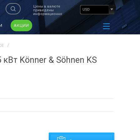
Цены в валюте
USD
приведены
информационно
И
АКЦИИ
HDE
 кВт Könner & Söhnen KS