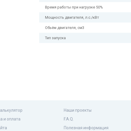
Время работы при нагрузке 50%
Мощность двигателя, л.с./кВт
Обьём двигателя, см3
Тип запуска
калькулятор
Наши проекты
а и оплата
F.A.Q.
айта
Полезная информация