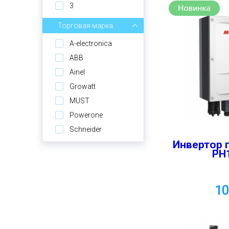
3
Торговая марка
A-electronica
ABB
Ainel
Growatt
MUST
Powerone
Schneider
Инвертор 
PH
1