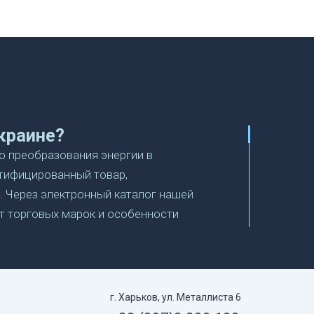
краине?
о преобразования энергии в
ртифицированный товар,
. Через электронный каталог нашей
т торговых марок и особенности
ную модель для
 моделей в этой категории,
г. Харьков, ул. Металлиста 6
х панелей с оперативной доставкой