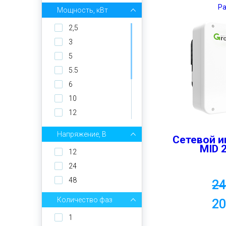
Р
Мощность, кВт
2,5
3
5
5.5
6
10
12
15
Напряжение, В
Сетевой и
17
MID 
12
20
24
25
48
2
30
Количество фаз
2
1