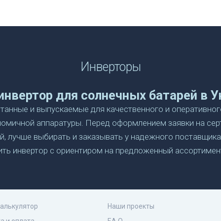
Инверторы
инвертор для солнечных батарей в У
отанные и выпускаемые для качественного и оперативног
номичной аппаратуры. Перед оформлением заявки на се
, лучше выбирать и заказывать у надежного поставщика
пить инвертор с ориентиром на предложенный ассортимен
ерсальный инвертор: купить гибрид
лей и батарей?
 и сравнением между собой самых разных по устройству
калькулятор
Наши проекты
уют, прежде чем недорого купить инвертор для солнечны