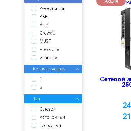
Р
A-electronica
ABB
Ainel
Growatt
MUST
Powerone
Schneider
Количество фаз
Сетевой и
1
25
3
Тип
2
Cетевой
2
Автономный
Гибридный