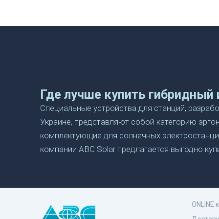
Где лучше купить гибридный 
Специальные устройства для станций, разраб
Украине, представляют собой категорию эрго
комплектующие для солнечных электростанций
компании ABC Solar предлагается выгодно ку
комплектации спецоборудования и оснастки.
Как правильно выбрать унив
комплектации солнечных пане
Если впервые приходится заниматься подбором
ONLINE 
эксперты нашей компании ABC Solar рекоменд