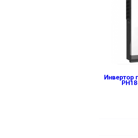
Инвертор 
PH18