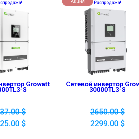
аспродажа!
Распродажа!
нвертор Growatt
Сетевой инвертор Grow
000TL3-S
30000TL3-S
437.00
$
2650.00
$
125.00
$
2299.00
$