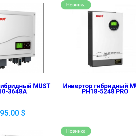
гибридный MUST
Инвертор гибридный 
10-3648A
PH18-5248 PRO
095.00
$