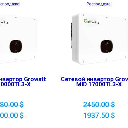
аспродажа!
Распродажа!
нвертор Growatt
Сетевой инвертор Grow
20000TL3-X
MID 17000TL3-X
480.00
$
2450.00
$
000.00
$
1937.50
$