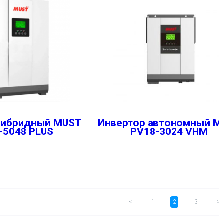
гибридный MUST
Инвертор автономный 
-5048 PLUS
PV18-3024 VHM
<
1
2
3