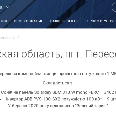
00
ЕНИЯ
ОБОРУДОВАНИЕ
НАШИ ПРОЕКТЫ
СЕРВИС И УСЛУГ
сечное – 2
кая область, пгт. Перес
ережева комерційна станція проектною потужністю 1 МВ
Складається з:
Сонячна панель Solarday SDM 310 W mono PERC – 3402
Інвертор ABB PVS-100-SX2 потужністю 100 кВт – 9 ш
У березні 2020 року підключено “Зелений тариф”