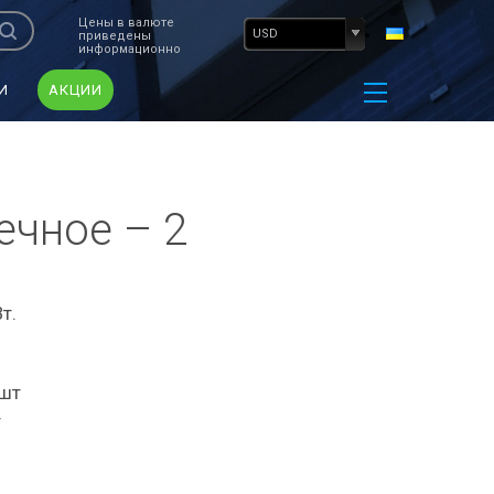
Цены в валюте
USD
приведены
информационно
И
АКЦИИ
ечное – 2
т.
 шт
т