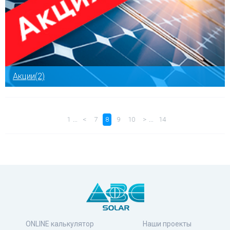
Акции(2)
…
…
1
<
7
8
9
10
>
14
ONLINE калькулятор
Наши проекты